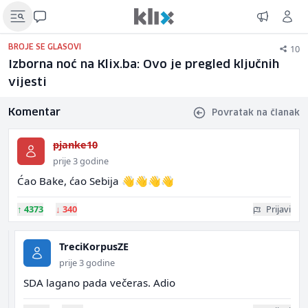
10
BROJE SE GLASOVI
Izborna noć na Klix.ba: Ovo je pregled ključnih
vijesti
Komentar
Povratak na članak
pjanke10
prije 3 godine
Ćao Bake, ćao Sebija 👋👋👋👋
↑
4373
↓
340
Prijavi
TreciKorpusZE
prije 3 godine
SDA lagano pada večeras. Adio