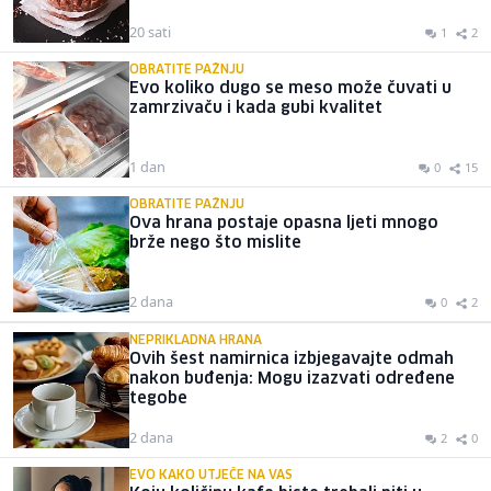
20 sati
1
2
OBRATITE PAŽNJU
Evo koliko dugo se meso može čuvati u
zamrzivaču i kada gubi kvalitet
1 dan
0
15
OBRATITE PAŽNJU
Ova hrana postaje opasna ljeti mnogo
brže nego što mislite
2 dana
0
2
NEPRIKLADNA HRANA
Ovih šest namirnica izbjegavajte odmah
nakon buđenja: Mogu izazvati određene
tegobe
2 dana
2
0
EVO KAKO UTJEČE NA VAS