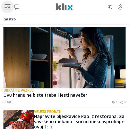
Gastro
OBRATITE PAŽNJU
Ovu hranu ne biste trebali jesti navečer
8 sati
1
0
VRIJEDI PROBATI
Napravite pljeskavice kao iz restorana: Za
savršeno mekano i sočno meso isprobajte
ovaj trik