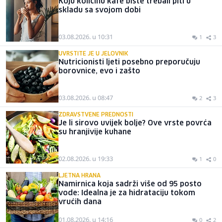
Koju količinu kafe biste trebali piti u
skladu sa svojom dobi
03.08.2026. u 10:31
1
3
UVRSTITE JE U JELOVNIK
Nutricionisti ljeti posebno preporučuju
borovnice, evo i zašto
03.08.2026. u 08:47
2
3
ZDRAVSTVENE PREDNOSTI
Je li sirovo uvijek bolje? Ove vrste povrća
su hranjivije kuhane
02.08.2026. u 19:33
1
0
LJETNA HRANA
Namirnica koja sadrži više od 95 posto
vode: Idealna je za hidrataciju tokom
vrućih dana
01.08.2026. u 14:16
0
2