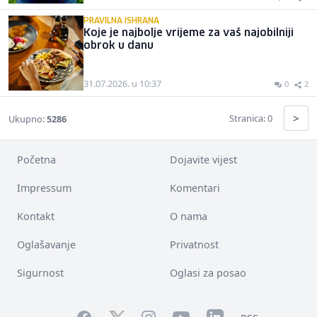
PRAVILNA ISHRANA
Koje je najbolje vrijeme za vaš najobilniji
obrok u danu
31.07.2026. u 10:37
0
2
>
Stranica: 0
Ukupno:
5286
Početna
Dojavite vijest
Impressum
Komentari
Kontakt
O nama
Oglašavanje
Privatnost
Sigurnost
Oglasi za posao
Facebook
YouTube
LinkedIn