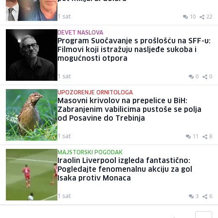
1 sat
10
22
DEVET NASLOVA
Program Suočavanje s prošlošću na SFF-u:
Filmovi koji istražuju nasljeđe sukoba i
mogućnosti otpora
1 sat
0
0
UPOZORENJE ORNITOLOGA
Masovni krivolov na prepelice u BiH:
Zabranjenim vabilicima pustoše se polja
od Posavine do Trebinja
1 sat
11
8
MAJSTORSKI POGODAK
Iraolin Liverpool izgleda fantastično:
Pogledajte fenomenalnu akciju za gol
Isaka protiv Monaca
1 sat
3
6