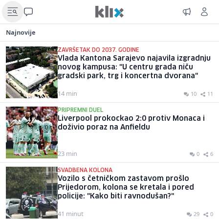
Najnovije
ZAVRŠETAK DO 2037. GODINE
Vlada Kantona Sarajevo najavila izgradnju
novog kampusa: "U centru grada niču
gradski park, trg i koncertna dvorana"
14 min
10
11
PRIPREMNI DUEL
Liverpool prokockao 2:0 protiv Monaca i
doživio poraz na Anfieldu
23 min
0
6
SVADBENA KOLONA
Vozilo s četničkom zastavom prošlo
Prijedorom, kolona se kretala i pored
policije: "Kako biti ravnodušan?"
41 minut
29
0