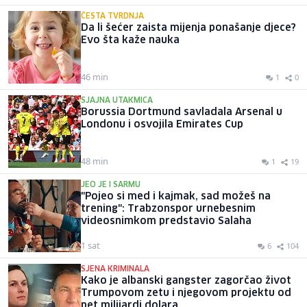
ČESTA TVRDNJA
Da li šećer zaista mijenja ponašanje djece?
Evo šta kaže nauka
46 min
1
0
SJAJNA UTAKMICA
Borussia Dortmund savladala Arsenal u
Londonu i osvojila Emirates Cup
48 min
1
19
JEO JE I SARMU
"Pojeo si med i kajmak, sad možeš na
trening": Trabzonspor urnebesnim
videosnimkom predstavio Salaha
1 sat
6
104
SJENA KRIMINALA
Kako je albanski gangster zagorčao život
Trumpovom zetu i njegovom projektu od
pet milijardi dolara