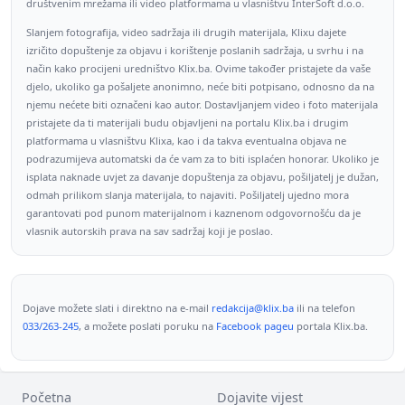
društvenim mrežama ili video platformama u vlasništvu InterSoft d.o.o.
Slanjem fotografija, video sadržaja ili drugih materijala, Klixu dajete
izričito dopuštenje za objavu i korištenje poslanih sadržaja, u svrhu i na
način kako procijeni uredništvo Klix.ba. Ovime također pristajete da vaše
djelo, ukoliko ga pošaljete anonimno, neće biti potpisano, odnosno da na
njemu nećete biti označeni kao autor. Dostavljanjem video i foto materijala
pristajete da ti materijali budu objavljeni na portalu Klix.ba i drugim
platformama u vlasništvu Klixa, kao i da takva eventualna objava ne
podrazumijeva automatski da će vam za to biti isplaćen honorar. Ukoliko je
isplata naknade uvjet za davanje dopuštenja za objavu, pošiljatelj je dužan,
odmah prilikom slanja materijala, to najaviti. Pošiljatelj ujedno mora
garantovati pod punom materijalnom i kaznenom odgovornošću da je
vlasnik autorskih prava na sav sadržaj koji je poslao.
Dojave možete slati i direktno na e-mail
redakcija@klix.ba
ili na telefon
033/263-245
, a možete poslati poruku na
Facebook pageu
portala Klix.ba.
Početna
Dojavite vijest