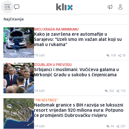
Najčitanije
BROJ KRAĐA NA MINIMUMU
Kako je završena ere automafije u
Sarajevu: "Uzeli smo im važan alat koji su
imali u rukama"
19 sati
108
38
IZGUBLJEN U PREVODU
Srbijanci i muslimani: Vučićeva galama u
Mrkonjić Gradu u sukobu s činjenicama
14 sati
202
145
"TRI SESTRICE"
Nadomak granice s BiH razvija se luksuzni
resort vrijedan 920 miliona eura: Potpuno
će promijeniti Dubrovačku rivijeru
14 sati
44
287