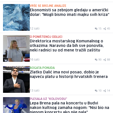
VRŠE SE BROJNE ANALIZE
Ekonomisti sa zebnjom gledaju u američki
dolar: "Mogli bismo imati majku svih kriza"
12 sati
15
45
O PONIŠTENOJ ODLUCI
Direktorica mostarskog Komunalnog o
otkazima: Naravno da bih sve ponovila,
neki radnici su od mene tražili zaštitu
16 sati
90
88
BOGATA PONUDA
Zlatko Dalić ima novi posao, dobio je
najveću platu u historiji hrvatskih trenera
13 sati
10
14
PLESALA UZ "KOLOVOĐU"
Lepa Brena pala na koncertu u Budvi
nakon kultnog zamaha nogom: "Nisi bio na
njenom koncertu ako nije pala"