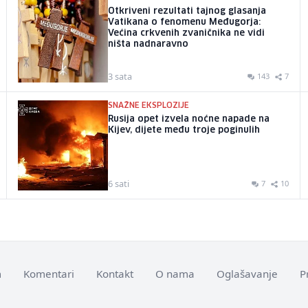
Otkriveni rezultati tajnog glasanja
Vatikana o fenomenu Međugorja:
Većina crkvenih zvaničnika ne vidi
ništa nadnaravno
3 sata
143
7
SNAŽNE EKSPLOZIJE
Rusija opet izvela noćne napade na
Kijev, dijete među troje poginulih
6 sati
7
10
m
Komentari
Kontakt
O nama
Oglašavanje
P