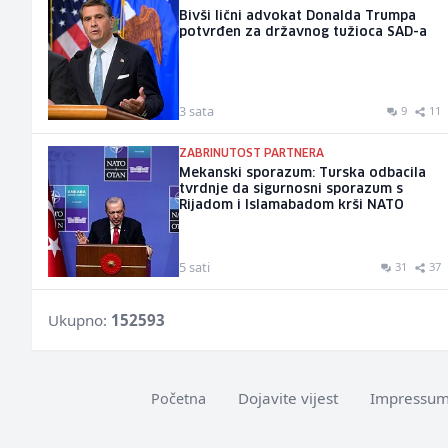
Bivši lični advokat Donalda Trumpa
potvrđen za državnog tužioca SAD-a
3 sata
9
11
ZABRINUTOST PARTNERA
Mekanski sporazum: Turska odbacila
tvrdnje da sigurnosni sporazum s
Rijadom i Islamabadom krši NATO
5 sati
31
37
Ukupno:
152593
Dojavite vijest
Impressu
Početna