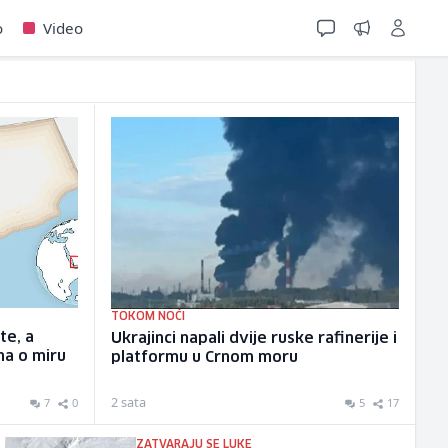
o
Video
TOKOM NOĆI
te, a
Ukrajinci napali dvije ruske rafinerije i
na o miru
platformu u Crnom moru
2 sata
7
0
5
17
ZATVARAJU SE LUKE