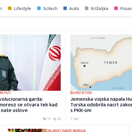
n
Lifestyle
Scitech
Auto
Križaljka
Posa
NI PUT
BLISKI ISTOK
volucionarna garda:
Jemenska vojska napala Hu
moreuz se otvara tek kad
Turska odobrila nacrt zako
 naše uslove
s PKK-om
1 sat
10
28
OBJAVIO DAVID MURGIA