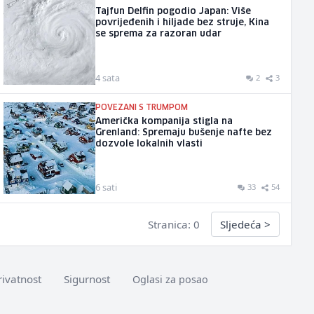
Tajfun Delfin pogodio Japan: Više
povrijeđenih i hiljade bez struje, Kina
se sprema za razoran udar
4 sata
2
3
POVEZANI S TRUMPOM
Američka kompanija stigla na
Grenland: Spremaju bušenje nafte bez
dozvole lokalnih vlasti
6 sati
33
54
Stranica: 0
Sljedeća
>
rivatnost
Sigurnost
Oglasi za posao