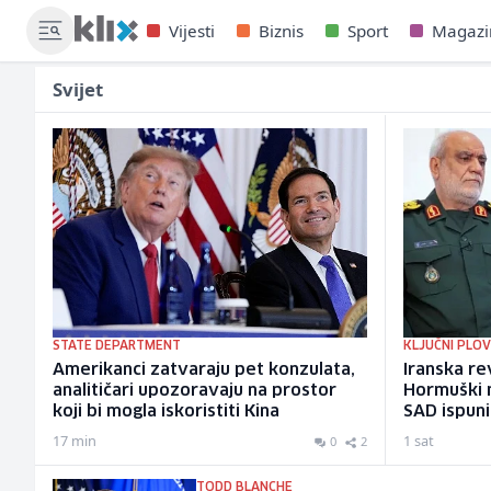
Vijesti
Biznis
Sport
Magazi
Svijet
STATE DEPARTMENT
KLJUČNI PLOV
Amerikanci zatvaraju pet konzulata,
Iranska re
analitičari upozoravaju na prostor
Hormuški 
koji bi mogla iskoristiti Kina
SAD ispuni
17 min
1 sat
0
2
TODD BLANCHE