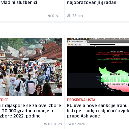
vladini službenici
najobrazovaniji građani
0
1
8h 38min
EDICE
PROŠIRENA LISTA
 iz dijaspore se za ove izbore
EU uvela nove sankcije Iranu:
ak 20.000 građana manje u
listi pet sudija i ključni čovj
zbore 2022. godine
grupe Ashiyane
63
29
24.07.2026.