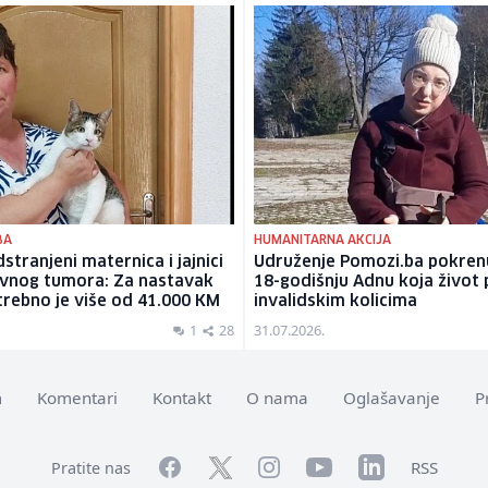
BA
HUMANITARNA AKCIJA
stranjeni maternica i jajnici
Udruženje Pomozi.ba pokrenu
ivnog tumora: Za nastavak
18-godišnju Adnu koja život 
otrebno je više od 41.000 KM
invalidskim kolicima
1
28
31.07.2026.
m
Komentari
Kontakt
O nama
Oglašavanje
P
Facebook
YouTube
LinkedIn
Twitter
Instagram
RSS
Pratite nas