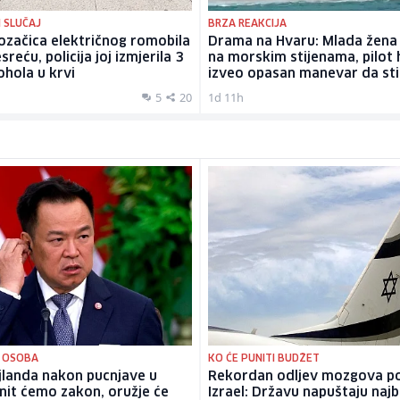
 SLUČAJ
BRZA REAKCIJA
Vozačica električnog romobila
Drama na Hvaru: Mlada žena 
sreću, policija joj izmjerila 3
na morskim stijenama, pilot 
ohola u krvi
izveo opasan manevar da sti
5
20
1d 11h
 OSOBA
KO ĆE PUNITI BUDŽET
jlanda nakon pucnjave u
Rekordan odljev mozgova p
enit ćemo zakon, oružje će
Izrael: Državu napuštaju najbo