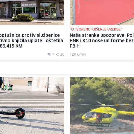
"OTVORENO KRŠENJE UREDBE"
ptužnica protiv službenice
Naša stranka upozorava: Poli
tivno knjižila uplate i oštetila
HNK i K10 nose uniforme be
186.415 KM
FBiH
7
20
12h 6min