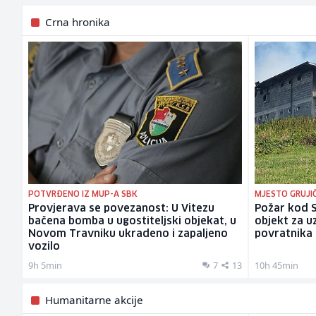
Crna hronika
POTVRĐENO IZ MUP-A SBK
MJESTO GRUJIČ
Provjerava se povezanost: U Vitezu
Požar kod S
bačena bomba u ugostiteljski objekat, u
objekt za uz
Novom Travniku ukradeno i zapaljeno
povratnika
vozilo
9h 5min
7
13
10h 45min
Humanitarne akcije