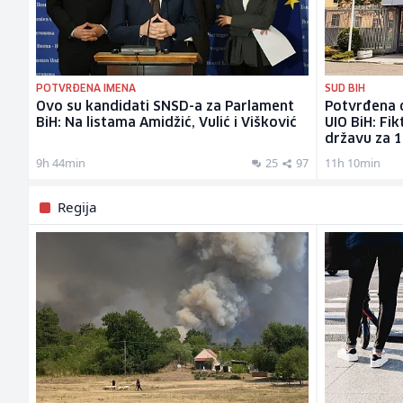
POTVRĐENA IMENA
SUD BIH
Ovo su kandidati SNSD-a za Parlament
Potvrđena o
BiH: Na listama Amidžić, Vulić i Višković
UIO BiH: Fik
državu za 
9h 44min
25
97
11h 10min
Regija