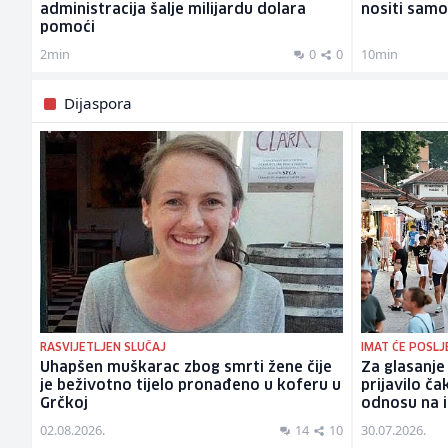
administracija šalje milijardu dolara
nositi samo 
pomoći
2min
0
0
10min
Dijaspora
RASVIJETLJEN SLUČAJ
IMAT ĆE POSLJ
Uhapšen muškarac zbog smrti žene čije
Za glasanje
je beživotno tijelo pronađeno u koferu u
prijavilo č
Grčkoj
odnosu na i
02.08.2026.
14
10
30.07.2026.