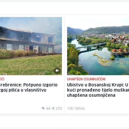
IĆI
UHAPŠEN OSUMNJIČENI
rebrenice: Potpuno izgorio
Ubistvo u Bosanskoj Krupi: U
goj pilića u vlasništvu
kući pronađeno tijelo muška
uhapšena osumnjičena
44
253
15h 10min