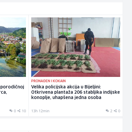
PRONAĐEN I KOKAIN
 porodičnoj
Velika policijska akcija u Bijeljini:
rca,
Otkrivena plantaža 206 stabljika indijske
konoplje, uhapšena jedna osoba
0
10
13h 12min
2
0