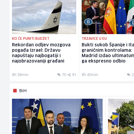
KO ĆE PUNITI BUDŽET
TRZAVICE U EU
Rekordan odljev mozgova
Bukti sukob Španije i Ita
pogađa Izrael: Državu
graničnim kontrolama:
napuštaju najbogatiji i
Madrid izdao ultimatu
najobrazovaniji građani
ga ekspresno odbio
8h 38min
70
91
8h 45min
2
BiH