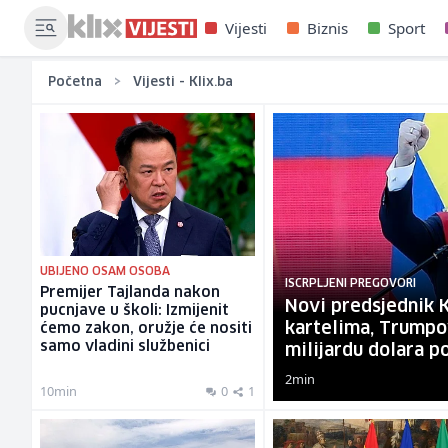
Vijesti
Biznis
Sport
›
Početna
Vijesti - Klix.ba
UBIJENO OSAM OSOBA
ISCRPLJENI PREGOVORI
Premijer Tajlanda nakon
Novi predsjednik K
pucnjave u školi: Izmijenit
kartelima, Trumpov
ćemo zakon, oružje će nositi
samo vladini službenici
milijardu dolara p
2min
10min
0
1