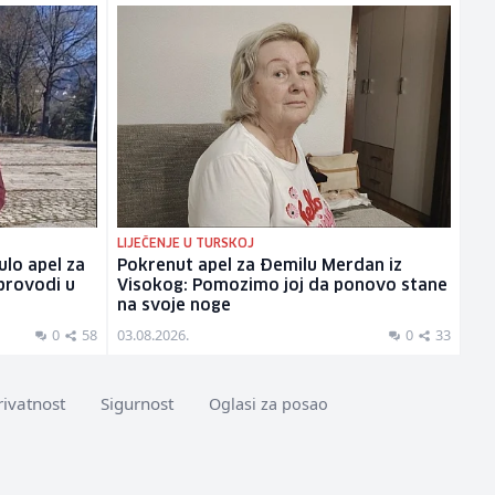
LIJEČENJE U TURSKOJ
lo apel za
Pokrenut apel za Đemilu Merdan iz
provodi u
Visokog: Pomozimo joj da ponovo stane
na svoje noge
0
58
03.08.2026.
0
33
rivatnost
Sigurnost
Oglasi za posao