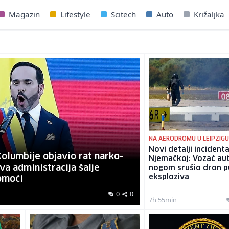
Magazin
Lifestyle
Scitech
Auto
Križaljka
NA AERODROMU U LEIPZIG
Novi detalji incidenta
olumbije objavio rat narko-
Njemačkoj: Vozač au
a administracija šalje
nogom srušio dron p
eksploziva
omoći
0
0
7h 55min