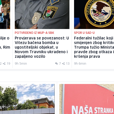
POTVRĐENO IZ MUP-A SBK
SPOR U SAD-U
lije o
Provjerava se povezanost: U
Federalni tužilac koji
Vitezu bačena bomba u
smijenjen zbog kritik
m, Rim
ugostiteljski objekat, u
Trumpa tužio Minist
Novom Travniku ukradeno i
pravde zbog otkaza 
zapaljeno vozilo
kršenja prava
2
19
9h 5min
7
13
9h 6min