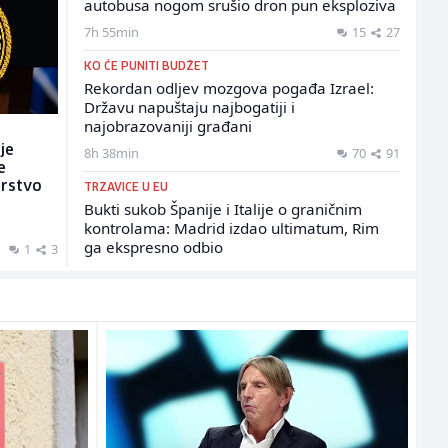
autobusa nogom srušio dron pun eksploziva
7h 55min
15
27
KO ĆE PUNITI BUDŽET
Rekordan odljev mozgova pogađa Izrael:
Državu napuštaju najbogatiji i
najobrazovaniji građani
8h 38min
70
91
 je
e
arstvo
TRZAVICE U EU
i
Bukti sukob Španije i Italije o graničnim
kontrolama: Madrid izdao ultimatum, Rim
ga ekspresno odbio
1
3
8h 45min
22
19
POTVRĐENO IZ MUP-A SBK
Provjerava se povezanost: U Vitezu bačena
bomba u ugostiteljski objekat, u Novom
Travniku ukradeno i zapaljeno vozilo
9h 5min
7
13
SPOR U SAD-U