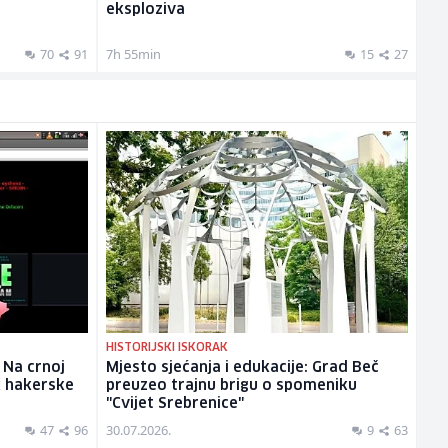
eksploziva
SUD BIH
Potvrđena optužnica protiv službenice UIO
70
91
7h 55min
15
27
BiH: Fiktivno knjižila uplate i oštetila državu
za 186.415 KM
11h 10min
7
20
HISTORIJSKI ISKORAK
 Na crnoj
Mjesto sjećanja i edukacije: Grad Beč
ek hakerske
preuzeo trajnu brigu o spomeniku
"Cvijet Srebrenice"
47
96
30.07.2026.
9
63