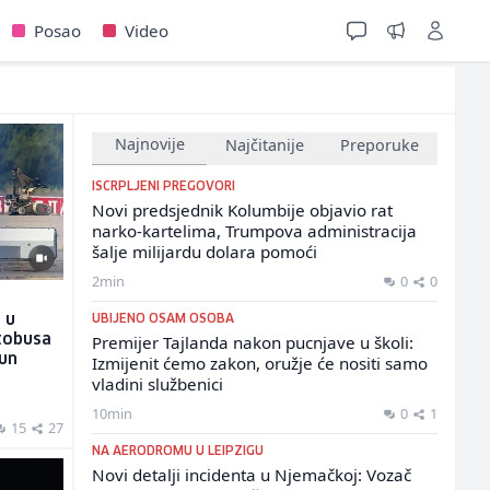
Posao
Video
Najnovije
Najčitanije
Preporuke
ISCRPLJENI PREGOVORI
Novi predsjednik Kolumbije objavio rat
narko-kartelima, Trumpova administracija
šalje milijardu dolara pomoći
2min
0
0
U
UBIJENO OSAM OSOBA
 u
Premijer Tajlanda nakon pucnjave u školi:
tobusa
Izmijenit ćemo zakon, oružje će nositi samo
un
vladini službenici
10min
0
1
15
27
NA AERODROMU U LEIPZIGU
Novi detalji incidenta u Njemačkoj: Vozač