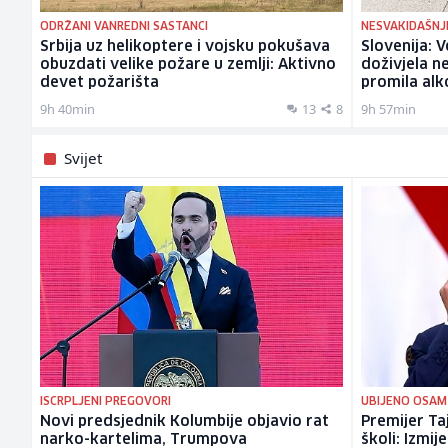
ODRŽANI VANREDNI SASTANCI
NESVAKIDAŠNJI
Srbija uz helikoptere i vojsku pokušava
Slovenija: 
obuzdati velike požare u zemlji: Aktivno
doživjela ne
devet požarišta
promila alk
9h 40min
13
8
9h 57min
Svijet
ISCRPLJENI PREGOVORI
UBIJENO OSAM
Novi predsjednik Kolumbije objavio rat
Premijer Ta
narko-kartelima, Trumpova
školi: Izmij