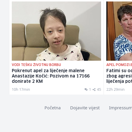
VODI TEŠKU ŽIVOTNU BORBU
APEL POMOZI.
Pokrenut apel za liječenje malene
Fatimi su od
Anastazije Kočić: Pozivom na 17166
zbog agres
donirate 2 KM
liječenja p
10h 17min
1
45
22h 29min
Dojavite vijest
Impressu
Početna