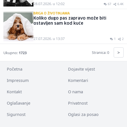
28.07.2026. u 12:02
67
6.4K
BRIGA O ŽIVOTINJAMA
Koliko dugo pas zapravo može biti
ostavljen sam kod kuće
27.07.2026. u 13:37
1
2
>
Stranica: 0
Ukupno:
1723
Početna
Dojavite vijest
Impressum
Komentari
Kontakt
O nama
Oglašavanje
Privatnost
Sigurnost
Oglasi za posao