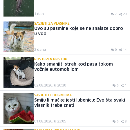
1 dan
7
20
SAVJETI ZA VLASNIKE
Ovo su pasmine koje se ne snalaze dobro
u vodi
2 dana
0
14
POSTEPEN PRISTUP
Kako smanjiti strah kod pasa tokom
vožnje automobilom
02.08.2026. u 20:30
6
1
SAVJETI O LJUBIMCIMA
Smiju li mačke jesti lubenicu: Evo šta svaki
vlasnik treba znati
01.08.2026. u 23:05
6
8