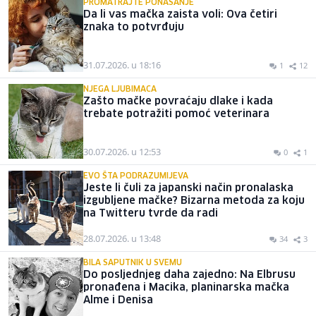
PROMATRAJTE PONAŠANJE
Da li vas mačka zaista voli: Ova četiri
znaka to potvrđuju
31.07.2026. u 18:16
1
12
NJEGA LJUBIMACA
Zašto mačke povraćaju dlake i kada
trebate potražiti pomoć veterinara
30.07.2026. u 12:53
0
1
EVO ŠTA PODRAZUMIJEVA
Jeste li čuli za japanski način pronalaska
izgubljene mačke? Bizarna metoda za koju
na Twitteru tvrde da radi
28.07.2026. u 13:48
34
3
BILA SAPUTNIK U SVEMU
Do posljednjeg daha zajedno: Na Elbrusu
pronađena i Macika, planinarska mačka
Alme i Denisa