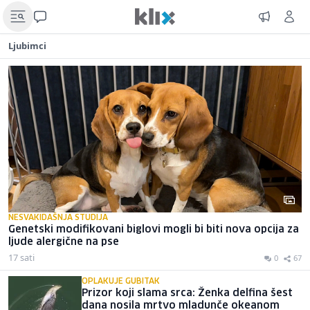
Ljubimci
NESVAKIDAŠNJA STUDIJA
Genetski modifikovani biglovi mogli bi biti nova opcija za
ljude alergične na pse
17 sati
0
67
OPLAKUJE GUBITAK
Prizor koji slama srca: Ženka delfina šest
dana nosila mrtvo mladunče okeanom