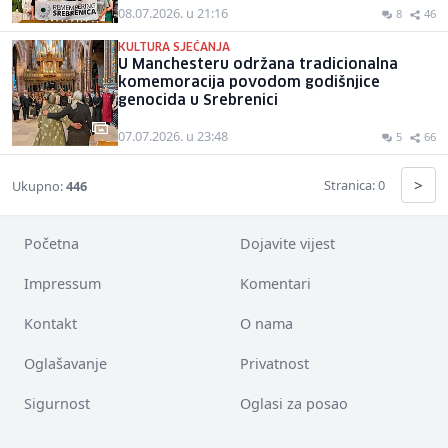
08.07.2026. u 21:16
8
46
KULTURA SJEĆANJA
U Manchesteru održana tradicionalna
komemoracija povodom godišnjice
genocida u Srebrenici
07.07.2026. u 23:48
5
66
>
Stranica: 0
Ukupno:
446
Početna
Dojavite vijest
Impressum
Komentari
Kontakt
O nama
Oglašavanje
Privatnost
Sigurnost
Oglasi za posao