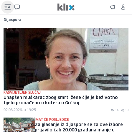
Dijaspora
RASVIJETLJEN SLUČAJ
Uhapšen muškarac zbog smrti žene čije je beživotno
tijelo pronađeno u koferu u Grčkoj
02.08.2026. u 19:25
14
10
IMAT ĆE POSLJEDICE
Za glasanje iz dijaspore se za ove izbore
prijavilo čak 20.000 građana manje u