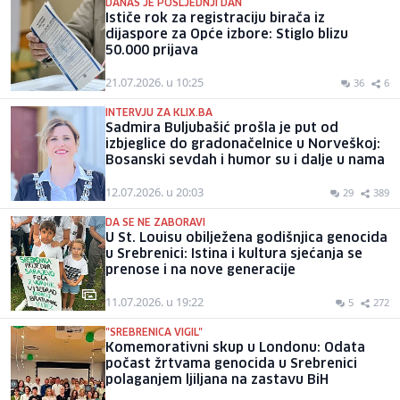
DANAS JE POSLJEDNJI DAN
Ističe rok za registraciju birača iz
dijaspore za Opće izbore: Stiglo blizu
50.000 prijava
21.07.2026. u 10:25
36
6
INTERVJU ZA KLIX.BA
Sadmira Buljubašić prošla je put od
izbjeglice do gradonačelnice u Norveškoj:
Bosanski sevdah i humor su i dalje u nama
12.07.2026. u 20:03
29
389
DA SE NE ZABORAVI
U St. Louisu obilježena godišnjica genocida
u Srebrenici: Istina i kultura sjećanja se
prenose i na nove generacije
11.07.2026. u 19:22
5
272
"SREBRENICA VIGIL"
Komemorativni skup u Londonu: Odata
počast žrtvama genocida u Srebrenici
polaganjem ljiljana na zastavu BiH