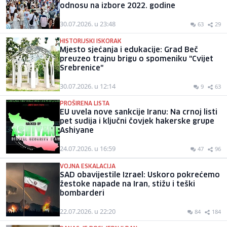
odnosu na izbore 2022. godine
30.07.2026. u 23:48
63
29
HISTORIJSKI ISKORAK
Mjesto sjećanja i edukacije: Grad Beč
preuzeo trajnu brigu o spomeniku "Cvijet
Srebrenice"
30.07.2026. u 12:14
9
63
PROŠIRENA LISTA
EU uvela nove sankcije Iranu: Na crnoj listi
pet sudija i ključni čovjek hakerske grupe
Ashiyane
24.07.2026. u 16:59
47
96
VOJNA ESKALACIJA
SAD obavijestile Izrael: Uskoro pokrećemo
žestoke napade na Iran, stižu i teški
bombarderi
22.07.2026. u 22:20
84
184