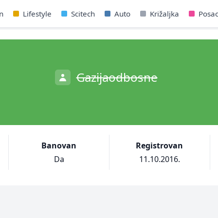
n
Lifestyle
Scitech
Auto
Križaljka
Posa
Gazijaodbosne
Banovan
Registrovan
Da
11.10.2016.