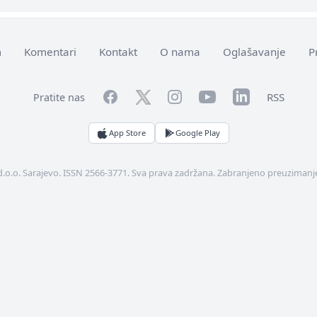
m
Komentari
Kontakt
O nama
Oglašavanje
P
Facebook
YouTube
LinkedIn
Twitter
Instagram
RSS
Pratite nas
App Store
Google Play
d.o.o. Sarajevo. ISSN 2566-3771. Sva prava zadržana. Zabranjeno preuzimanje