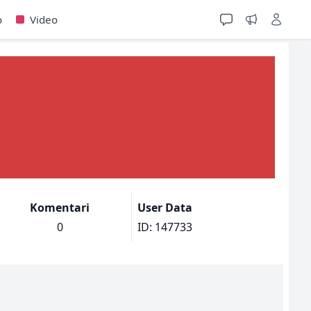
o
Video
Komentari
User Data
0
ID: 147733