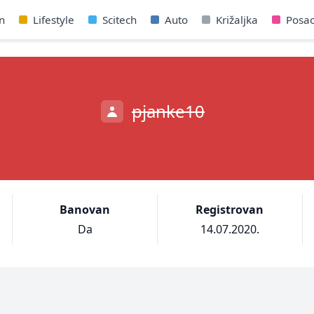
n
Lifestyle
Scitech
Auto
Križaljka
Posa
pjanke10
Banovan
Registrovan
Da
14.07.2020.