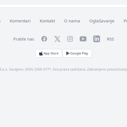
m
Komentari
Kontakt
O nama
Oglašavanje
P
Facebook
YouTube
LinkedIn
Twitter
Instagram
RSS
Pratite nas
App Store
Google Play
d.o.o. Sarajevo. ISSN 2566-3771. Sva prava zadržana. Zabranjeno preuzimanje