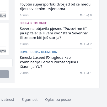
Toyotin supersportski dvosjed bit će među
rijetko viđenim "zvjerkama"
16min
0
0
ijavi
DRUGA IZ TRILOGIJE
Severina objavila pjesmu "Pozovi me ti"
pa upitala: Je li vam ovo "stara Severina"
ili trebam biti još starija?
19min
1
2
ijavi
DOMET DO 852 KILOMETRA
Kineski Luxeed RX izgleda kao
kombinacija Ferrari Purosanguea i
Xiaomija YU7
22min
1
1
rivatnost
Sigurnost
Oglasi za posao