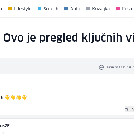
n
Lifestyle
Scitech
Auto
Križaljka
Posa
 Ovo je pregled ključnih vi
Povratak na 
ija 👋👋👋👋
Pr
pusZE
ine