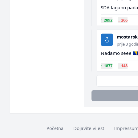
SDA lagano pada
↑
2892
↓
266
mostarsk
prije 3 god
Nadamo seee 🇧🇦🇧
↑
1877
↓
148
Dojavite vijest
Impressu
Početna