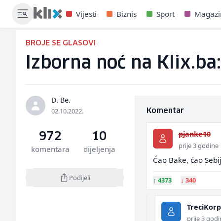
Vijesti
Biznis
Sport
Magazi
BROJE SE GLASOVI
Izborna noć na Klix.ba:
D. Be.
02.10.2022.
Komentar
pjanke10
972
10
prije 3 godine
komentara
dijeljenja
Ćao Bake, ćao Seb
Podijeli
↑
4373
↓
340
TreciKor
prije 3 god