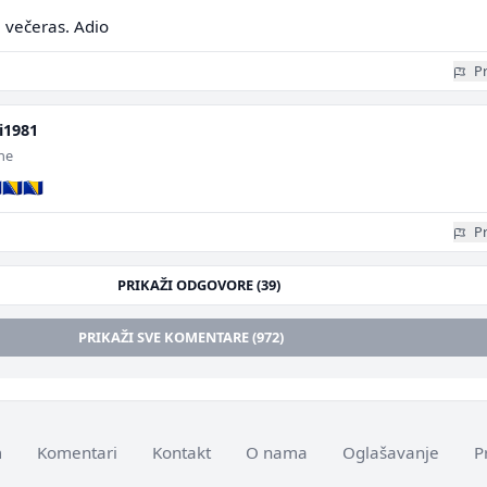
 večeras. Adio
Pr
i1981
ine
🇦🇧🇦
Pr
PRIKAŽI ODGOVORE (39)
PRIKAŽI SVE KOMENTARE (972)
m
Komentari
Kontakt
O nama
Oglašavanje
P