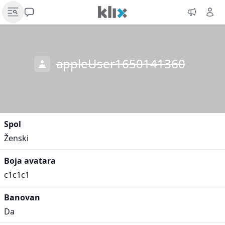
appleUser1650141360
Spol
Ženski
Boja avatara
c1c1c1
Banovan
Da