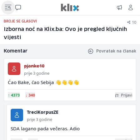
10
BROJE SE GLASOVI
Izborna noć na Klix.ba: Ovo je pregled ključnih
vijesti
Komentar
Povratak na članak
pjanke10
prije 3 godine
Ćao Bake, ćao Sebija 👋👋👋👋
↑
4373
↓
340
Prijavi
TreciKorpusZE
prije 3 godine
SDA lagano pada večeras. Adio