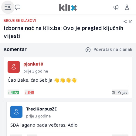
10
BROJE SE GLASOVI
Izborna noć na Klix.ba: Ovo je pregled ključnih
vijesti
Komentar
Povratak na članak
pjanke10
prije 3 godine
Ćao Bake, ćao Sebija 👋👋👋👋
↑
4373
↓
340
Prijavi
TreciKorpusZE
prije 3 godine
SDA lagano pada večeras. Adio