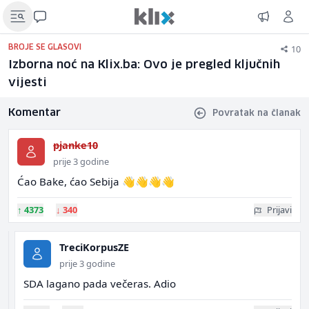
10
BROJE SE GLASOVI
Izborna noć na Klix.ba: Ovo je pregled ključnih
vijesti
Komentar
Povratak na članak
pjanke10
prije 3 godine
Ćao Bake, ćao Sebija 👋👋👋👋
↑
4373
↓
340
Prijavi
TreciKorpusZE
prije 3 godine
SDA lagano pada večeras. Adio