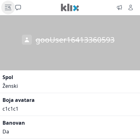
gooUser16413360593
Spol
Ženski
Boja avatara
c1c1c1
Banovan
Da