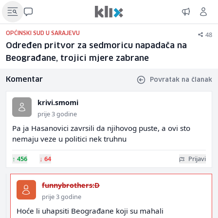
48
OPĆINSKI SUD U SARAJEVU
Određen pritvor za sedmoricu napadača na
Beograđane, trojici mjere zabrane
Komentar
Povratak na članak
krivi.smomi
prije 3 godine
Pa ja Hasanovici zavrsili da njihovog puste, a ovi sto
nemaju veze u politici nek truhnu
↑
456
↓
64
Prijavi
funnybrothers:D
prije 3 godine
Hoće li uhapsiti Beograđane koji su mahali