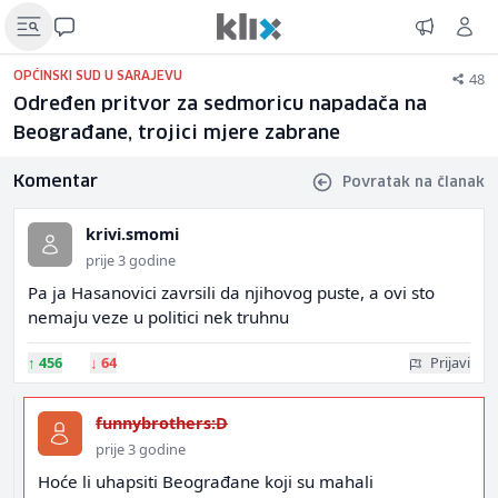
48
OPĆINSKI SUD U SARAJEVU
Određen pritvor za sedmoricu napadača na
Beograđane, trojici mjere zabrane
Komentar
Povratak na članak
krivi.smomi
prije 3 godine
Pa ja Hasanovici zavrsili da njihovog puste, a ovi sto
nemaju veze u politici nek truhnu
↑
456
↓
64
Prijavi
funnybrothers:D
prije 3 godine
Hoće li uhapsiti Beograđane koji su mahali