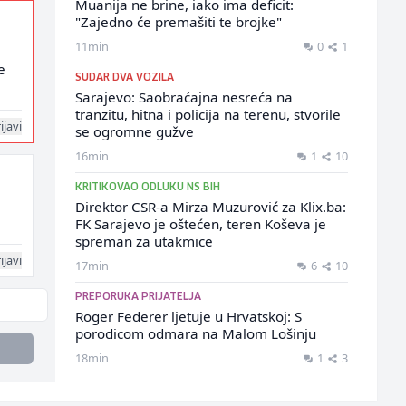
Muanija ne brine, iako ima deficit:
"Zajedno će premašiti te brojke"
11min
0
1
e
SUDAR DVA VOZILA
Sarajevo: Saobraćajna nesreća na
tranzitu, hitna i policija na terenu, stvorile
ijavi
se ogromne gužve
16min
1
10
KRITIKOVAO ODLUKU NS BIH
Direktor CSR-a Mirza Muzurović za Klix.ba:
FK Sarajevo je oštećen, teren Koševa je
spreman za utakmice
ijavi
17min
6
10
PREPORUKA PRIJATELJA
Roger Federer ljetuje u Hrvatskoj: S
porodicom odmara na Malom Lošinju
18min
1
3