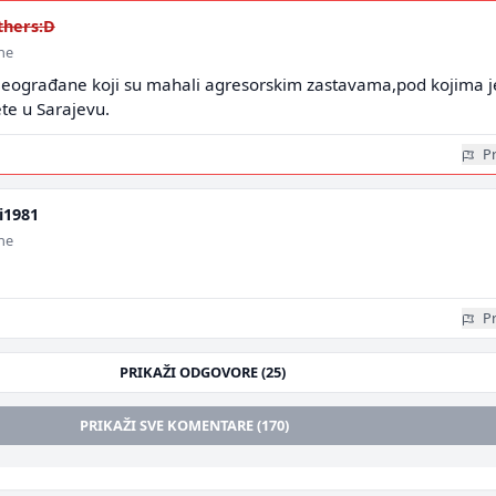
thers:D
ine
 Beograđane koji su mahali agresorskim zastavama,pod kojima j
te u Sarajevu.
Pr
i1981
ine
Pr
PRIKAŽI ODGOVORE (25)
PRIKAŽI SVE KOMENTARE (170)