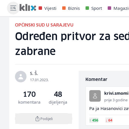
Vijesti
Biznis
Sport
Magazi
OPĆINSKI SUD U SARAJEVU
Određen pritvor za se
zabrane
S. Š.
17.01.2023.
Komentar
krivi.smomi
170
48
prije 3 godine
komentara
dijeljenja
Pa ja Hasanovici zav
Podijeli
↑
456
↓
64