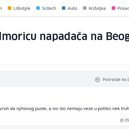
n
Lifestyle
Scitech
Auto
Križaljka
Posa
dmoricu napadača na Beogr
Povratak na 
rsili da njihovog puste, a ovi sto nemaju veze u politici nek tru
Pr