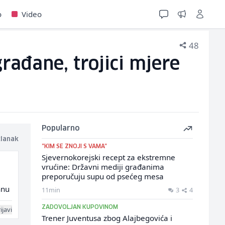
o
Video
48
ađane, trojici mjere
Popularno
članak
"KIM SE ZNOJI S VAMA"
Sjevernokorejski recept za ekstremne
vrućine: Državni mediji građanima
preporučuju supu od psećeg mesa
hnu
11min
3
4
ZADOVOLJAN KUPOVINOM
ijavi
Trener Juventusa zbog Alajbegovića i