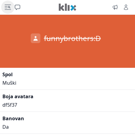
funnybrothers:D
Spol
Muški
Boja avatara
df5f37
Banovan
Da