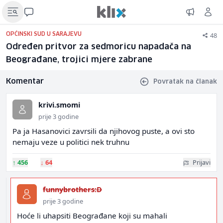
48
OPĆINSKI SUD U SARAJEVU
Određen pritvor za sedmoricu napadača na
Beograđane, trojici mjere zabrane
Komentar
Povratak na članak
krivi.smomi
prije 3 godine
Pa ja Hasanovici zavrsili da njihovog puste, a ovi sto
nemaju veze u politici nek truhnu
↑
456
↓
64
Prijavi
funnybrothers:D
prije 3 godine
Hoće li uhapsiti Beograđane koji su mahali