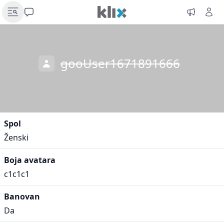
gooUser1671891666
Spol
Ženski
Boja avatara
c1c1c1
Banovan
Da