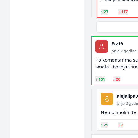
↑
27
↓
117
Ftz19
prije 2 godine
Po komentarima se v
smeta i bosnjackim
↑
151
↓
26
alejalipa
prije 2 god
Nemoj molim te n
↑
29
↓
2