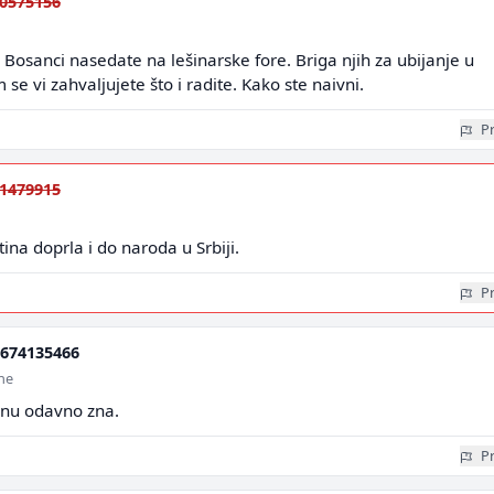
0575156
 Bosanci nasedate na lešinarske fore. Briga njih za ubijanje u
se vi zahvaljujete što i radite. Kako ste naivni.
Pr
1479915
tina doprla i do naroda u Srbiji.
Pr
674135466
ine
tinu odavno zna.
Pr