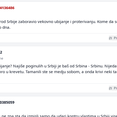
4136486
arod Srbije zaboravio vekovno ubijanje i proterivanju. Kome da s
o dna.
Pr
92
ine
janje? Najiše poginulih u Srbiji je baš od Srbina - Srbinu. Nijed
ro u krevetu. Tamanili ste se medju sobom, a onda krivi neki t
Pr
0385059
 ne zna sta da izmisli samo da udari kontru vlastima u Srbiji,vis