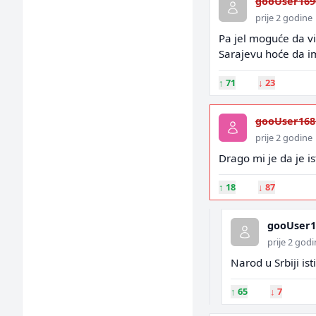
gooUser169
prije 2 godine
Pa jel moguće da vi
Sarajevu hoće da im 
↑
71
↓
23
gooUser168
prije 2 godine
Drago mi je da je is
↑
18
↓
87
gooUser1
prije 2 god
Narod u Srbiji is
↑
65
↓
7