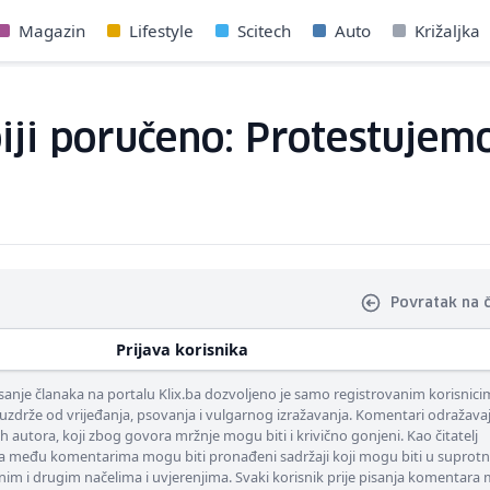
Magazin
Lifestyle
Scitech
Auto
Križaljka
iji poručeno: Protestujemo
Povratak na 
Prijava korisnika
nje članaka na portalu Klix.ba dozvoljeno je samo registrovanim korisnici
uzdrže od vrijeđanja, psovanja i vulgarnog izražavanja. Komentari odražava
ih autora, koji zbog govora mržnje mogu biti i krivično gonjeni. Kao čitatelj
 među komentarima mogu biti pronađeni sadržaji koji mogu biti u suprotn
nim i drugim načelima i uvjerenjima. Svaki korisnik prije pisanja komentara