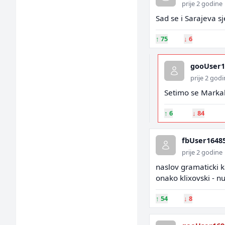
prije 2 godine
Sad se i Sarajeva sje
↑
75
↓
6
gooUser1
prije 2 god
Setimo se Markal
↑
6
↓
84
fbUser1648
prije 2 godine
naslov gramaticki kat
onako klixovski - n
↑
54
↓
8