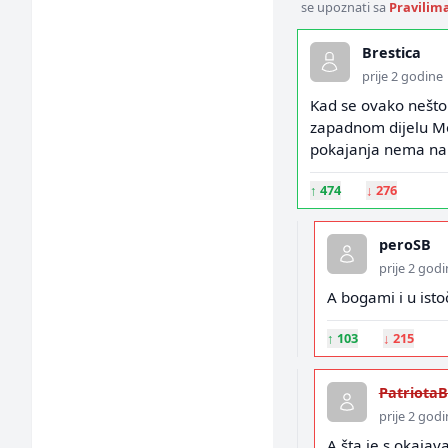
se upoznati sa
Pravilim
Brestica
prije 2 godine
Kad se ovako nešto d
zapadnom dijelu Mo
pokajanja nema na
↑
474
↓
276
peroSB
prije 2 god
A bogami i u ist
↑
103
↓
215
PatriotaB
prije 2 god
A šta je s okaja