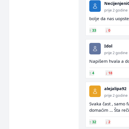
Necijenjeni
prije 2 godine
bolje da nas uopst
↑
33
↓
0
Idol
prije 2 godine
Napišem hvala a do
↑
4
↓
18
alejalipa92
prije 2 godine
Svaka čast , samo fal
domaćim ... Šta reči
↑
32
↓
2