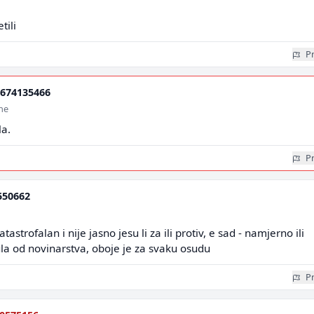
tili
Pr
674135466
ine
a.
Pr
550662
astrofalan i nije jasno jesu li za ili protiv, e sad - namjerno ili
ula od novinarstva, oboje je za svaku osudu
Pr