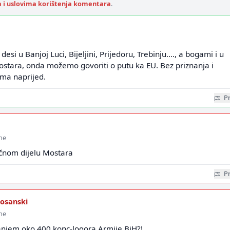
a i uslovima korištenja komentara
.
esi u Banjoj Luci, Bijeljini, Prijedoru, Trebinju...., a bogami i u
stara, onda možemo govoriti o putu ka EU. Bez priznanja i
ma naprijed.
Pr
ine
očnom dijelu Mostara
Pr
osanski
ine
vanjem oko 400 konc-logora Armije BiH?!