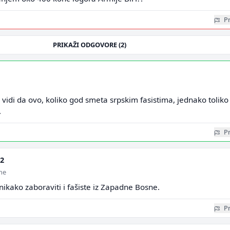
Pr
PRIKAŽI ODGOVORE (2)
idi da ovo, koliko god smeta srpskim fasistima, jednako toliko
.
Pr
92
ine
ikako zaboraviti i fašiste iz Zapadne Bosne.
Pr