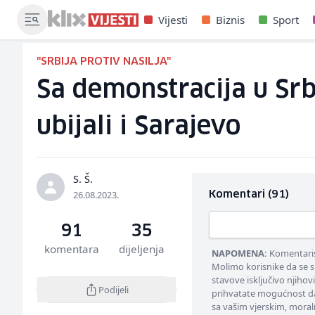
Vijesti
Biznis
Sport
"SRBIJA PROTIV NASILJA"
Sa demonstracija u Srb
ubijali i Sarajevo
S. Š.
26.08.2023.
Komentari (91)
91
35
komentara
dijeljenja
NAPOMENA:
Komentarisa
Molimo korisnike da se s
stavove isključivo njihov
Podijeli
prihvatate mogućnost da
sa vašim vjerskim, moral