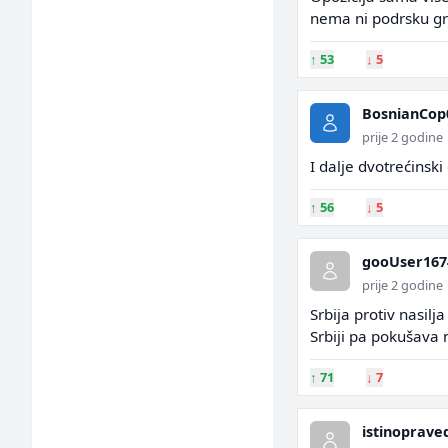
nema ni podrsku gra
↑
53
↓
5
BosnianCop
prije 2 godine
I dalje dvotrećinski
↑
56
↓
5
gooUser167
prije 2 godine
Srbija protiv nasil
Srbiji pa pokušava 
↑
71
↓
7
istinoprave