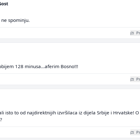
Gost
e ne spominju.
Pr
bijem 128 minusa...aferim Bosno!!!
Pr
i isto to od najdirektnijih izvršilaca iz dijela Srbije i Hrvatske! O
?
Pr