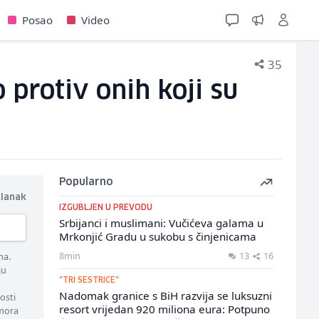
Posao
Video
35
 protiv onih koji su
Popularno
članak
IZGUBLJEN U PREVODU
Srbijanci i muslimani: Vučićeva galama u
Mrkonjić Gradu u sukobu s činjenicama
8min
13
16
ma.
ju
"TRI SESTRICE"
Nadomak granice s BiH razvija se luksuzni
osti
resort vrijedan 920 miliona eura: Potpuno
 mora