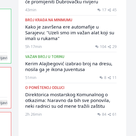
će promijeniti Dubrovačku rivijeru
43min
17
45
BROJ KRAĐA NA MINIMUMU
Kako je završena ere automafije u
Sarajevu: "Uzeli smo im važan alat koji su
imali u rukama"
5h 17min
104
29
ijavi
VAŽAN BROJ U TORINU
Kerim Alajbegović izabrao broj na dresu,
nosila ga je ikona Juventusa
51min
8
11
O PONIŠTENOJ ODLUCI
Direktorica mostarskog Komunalnog o
otkazima: Naravno da bih sve ponovila,
ijavi
neki radnici su od mene tražili zaštitu
2h 26min
84
61