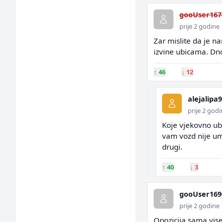
gooUser167
prije 2 godine
Zar mislite da je n
izvine ubicama. Dn
↑
46
↓
12
alejalipa
prije 2 god
Koje vjekovno ubi
vam vozd nije um
drugi.
↑
40
↓
3
gooUser169
prije 2 godine
Opozicija sama vise