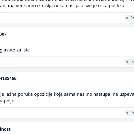
djana,vec samo izmislja neka nasilja a sve je cista politika.
Pr
007
 glasate za iste
Pr
4135466
ja je lažna poruka opozicije koja sama nasilno nastupa, ne uspev
napolju.
Pr
dnost