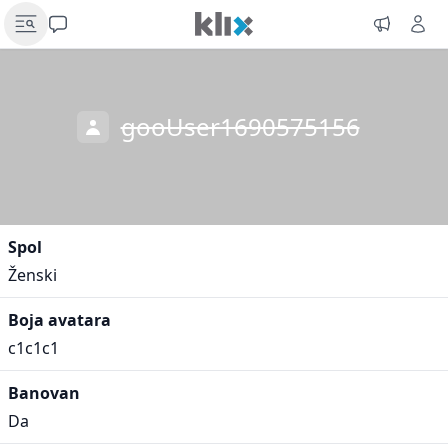
gooUser1690575156
Spol
Ženski
Boja avatara
c1c1c1
Banovan
Da