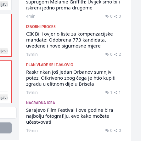
suprugom Melanie Griffith: Uvijek smo bili
ijavi
iskreni jedno prema drugome
4min
0
0
IZBORNI PROCES
CIK BiH ovjerio liste za kompenzacijske
mandate: Odobrena 773 kandidata,
uvedene i nove sigurnosne mjere
ijavi
18min
0
2
PLAN VLADE SE IZJALOVIO
Raskrinkan još jedan Orbanov sumnjiv
potez: Otkriveno zbog čega je htio kupiti
zgradu u elitnom dijelu Brisela
19min
1
1
ijavi
NAGRADNA IGRA
Sarajevo Film Festival i ove godine bira
najbolju fotografiju, evo kako možete
učestvovati
19min
0
0