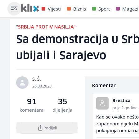
Vijesti
Biznis
Sport
Magazi
"SRBIJA PROTIV NASILJA"
Sa demonstracija u Srb
ubijali i Sarajevo
S. Š.
26.08.2023.
Komentar
Brestica
91
35
prije 2 godine
komentara
dijeljenja
Kad se ovako nešto d
zapadnom dijelu Mo
Podijeli
pokajanja nema na