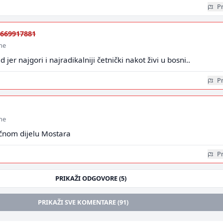
Pr
669917881
ine
d jer najgori i najradikalniji četnički nakot živi u bosni..
Pr
ine
očnom dijelu Mostara
Pr
PRIKAŽI ODGOVORE (5)
PRIKAŽI SVE KOMENTARE (91)