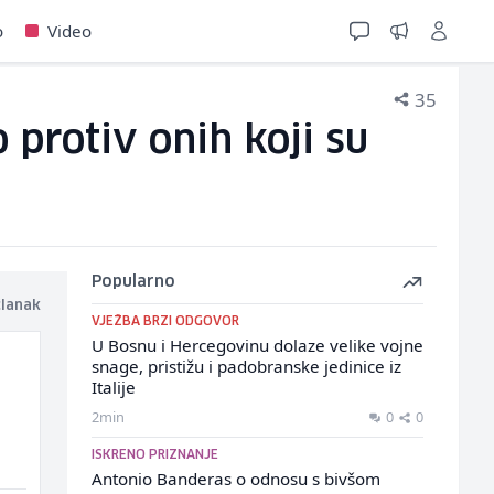
o
Video
35
 protiv onih koji su
Popularno
članak
VJEŽBA BRZI ODGOVOR
U Bosnu i Hercegovinu dolaze velike vojne
snage, pristižu i padobranske jedinice iz
Italije
2min
0
0
ISKRENO PRIZNANJE
Antonio Banderas o odnosu s bivšom