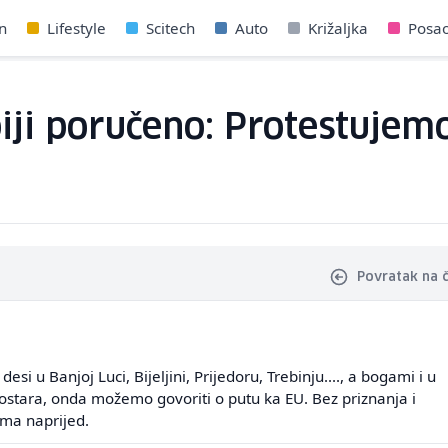
n
Lifestyle
Scitech
Auto
Križaljka
Posa
iji poručeno: Protestujemo
Povratak na 
esi u Banjoj Luci, Bijeljini, Prijedoru, Trebinju...., a bogami i u
stara, onda možemo govoriti o putu ka EU. Bez priznanja i
ma naprijed.