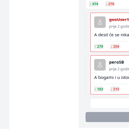
↑
474
↓
276
gooUser1
prije 2 god
A desit će se nika
↑
279
↓
259
peroSB
prije 2 god
A bogami i u ist
↑
103
↓
215