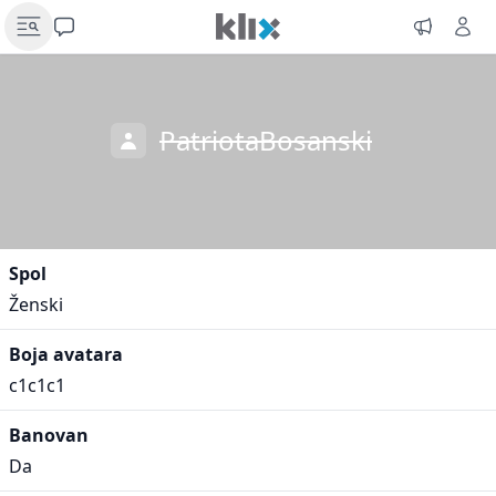
PatriotaBosanski
Spol
Ženski
Boja avatara
c1c1c1
Banovan
Da