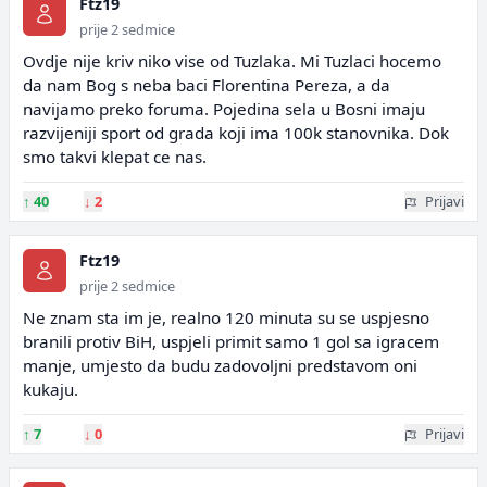
Ftz19
prije 2 sedmice
Ovdje nije kriv niko vise od Tuzlaka. Mi Tuzlaci hocemo
da nam Bog s neba baci Florentina Pereza, a da
navijamo preko foruma. Pojedina sela u Bosni imaju
razvijeniji sport od grada koji ima 100k stanovnika. Dok
smo takvi klepat ce nas.
↑
40
↓
2
Prijavi
Ftz19
prije 2 sedmice
Ne znam sta im je, realno 120 minuta su se uspjesno
branili protiv BiH, uspjeli primit samo 1 gol sa igracem
manje, umjesto da budu zadovoljni predstavom oni
kukaju.
↑
7
↓
0
Prijavi