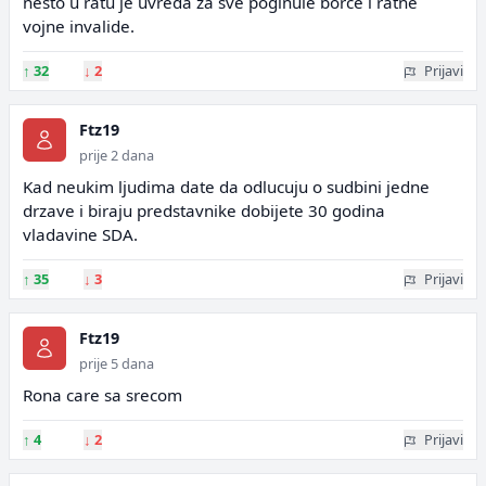
nesto u ratu je uvreda za sve poginule borce i ratne
vojne invalide.
↑
32
↓
2
Prijavi
Ftz19
prije 2 dana
Kad neukim ljudima date da odlucuju o sudbini jedne
drzave i biraju predstavnike dobijete 30 godina
vladavine SDA.
↑
35
↓
3
Prijavi
Ftz19
prije 5 dana
Rona care sa srecom
↑
4
↓
2
Prijavi