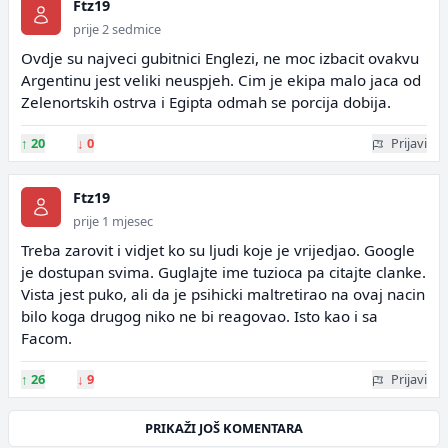
Ftz19
prije 2 sedmice
Ovdje su najveci gubitnici Englezi, ne moc izbacit ovakvu
Argentinu jest veliki neuspjeh. Cim je ekipa malo jaca od
Zelenortskih ostrva i Egipta odmah se porcija dobija.
↑
20
↓
0
Prijavi
Ftz19
prije 1 mjesec
Treba zarovit i vidjet ko su ljudi koje je vrijedjao. Google
je dostupan svima. Guglajte ime tuzioca pa citajte clanke.
Vista jest puko, ali da je psihicki maltretirao na ovaj nacin
bilo koga drugog niko ne bi reagovao. Isto kao i sa
Facom.
↑
26
↓
9
Prijavi
PRIKAŽI JOŠ KOMENTARA