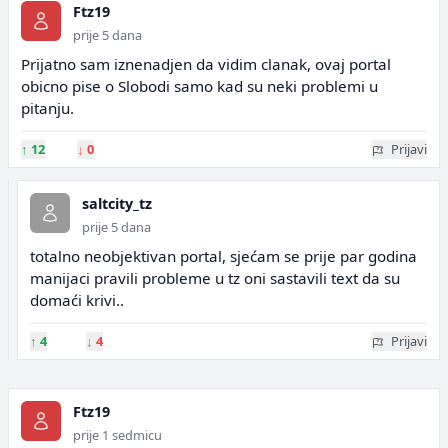
Ftz19
prije 5 dana
Prijatno sam iznenadjen da vidim clanak, ovaj portal
obicno pise o Slobodi samo kad su neki problemi u
pitanju.
↑
12
↓
0
Prijavi
saltcity_tz
prije 5 dana
totalno neobjektivan portal, sjećam se prije par godina
manijaci pravili probleme u tz oni sastavili text da su
domaći krivi..
↑
4
↓
4
Prijavi
Ftz19
prije 1 sedmicu