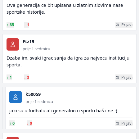
Ova generacija ce bit upisana u zlatnim slovima nase
sportske historije.
↑
35
↓
1
Prijavi
Ftz19
prije 1 sedmicu
Dzaba im, svaki igrac sanja da igra za najvecu instituciju
sporta.
↑
1
↓
3
Prijavi
k50059
prije 1 sedmicu
jaki su u fudbalu ali generalno u sportu baš i ne :)
↑
0
↓
0
Prijavi