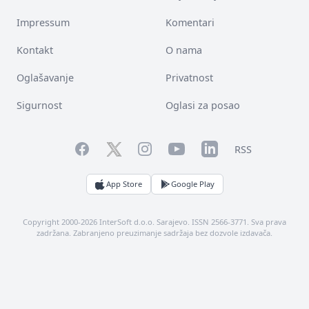
Impressum
Komentari
Kontakt
O nama
Oglašavanje
Privatnost
Sigurnost
Oglasi za posao
Facebook
YouTube
LinkedIn
Twitter
Instagram
RSS
App Store
Google Play
Copyright 2000-2026 InterSoft d.o.o. Sarajevo. ISSN 2566-3771. Sva prava
zadržana. Zabranjeno preuzimanje sadržaja bez dozvole izdavača.