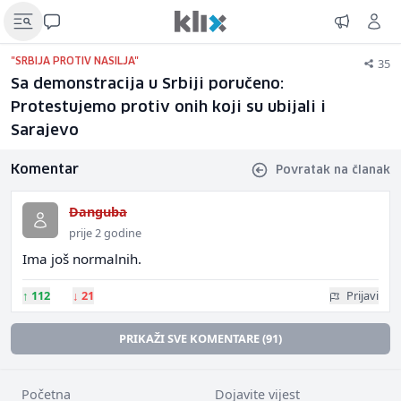
35
"SRBIJA PROTIV NASILJA"
Sa demonstracija u Srbiji poručeno:
Protestujemo protiv onih koji su ubijali i
Sarajevo
Komentar
Povratak na članak
Danguba
prije 2 godine
Ima još normalnih.
↑
112
↓
21
Prijavi
PRIKAŽI SVE KOMENTARE (91)
Početna
Dojavite vijest