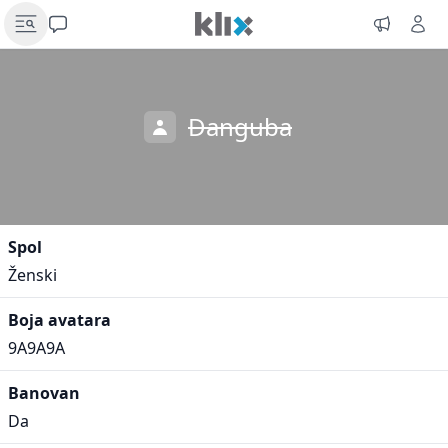
Danguba
Spol
Ženski
Boja avatara
9A9A9A
Banovan
Da