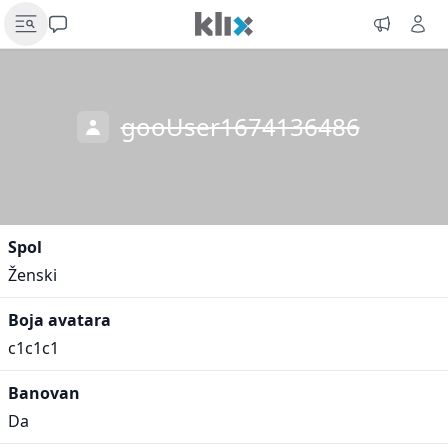
gooUser1674136486
Spol
Ženski
Boja avatara
c1c1c1
Banovan
Da