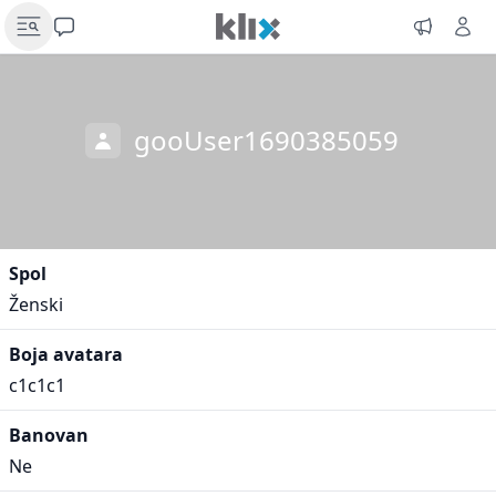
gooUser1690385059
Spol
Ženski
Boja avatara
c1c1c1
Banovan
Ne