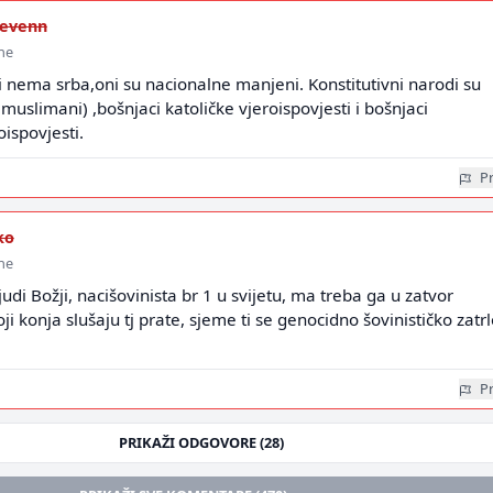
evenn
ine
i nema srba,oni su nacionalne manjeni. Konstitutivni narodi su
i muslimani) ,bošnjaci katoličke vjeroispovjesti i bošnjaci
ispovjesti.
Pr
ko
ine
judi Božji, nacišovinista br 1 u svijetu, ma treba ga u zatvor
ji konja slušaju tj prate, sjeme ti se genocidno šovinističko zatr
Pr
PRIKAŽI ODGOVORE (28)