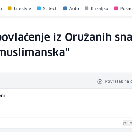
n
Lifestyle
Scitech
Auto
Križaljka
Posa
povlačenje iz Oružanih sn
"muslimanska"
Povratak na 
eni
Pr