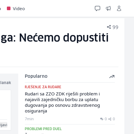
o
Video
99
aga: Nećemo dopustiti
Popularno
članak
RJEŠENJE ZA RUDARE
Rudari sa ZZO ZDK riješili problem i
najavili zajedničku borbu za uplatu
dugovanja po osnovu zdravstvenog
osiguranja
7min
0
0
ijavi
PROBLEMI PRED DUEL