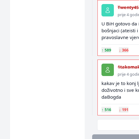
Twenty4S
prije 4 god
U BiH gotovo da 
bošnjaci (ateisti 
pravoslavne vjero
↑
589
↓
366
1takoma
prije 4 god
kakav je to konj l
doživotno i sve ko
daBogda
↑
516
↓
191