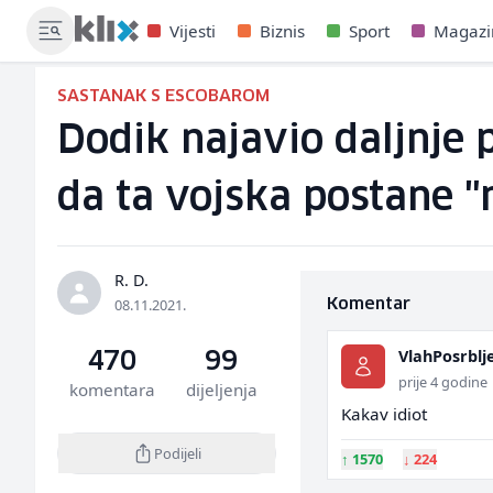
Vijesti
Biznis
Sport
Magazi
SASTANAK S ESCOBAROM
Dodik najavio daljnje 
da ta vojska postane 
R. D.
08.11.2021.
Komentar
VlahPosrblj
470
99
prije 4 godine
komentara
dijeljenja
Kakav idiot
Podijeli
↑
1570
↓
224