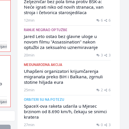
Željezničar bez pola tima protiv BSK-a:
Neće igrati niko od novih stranaca, van
stroja i četvorica starosjedilaca
12min
6
6
RANIJE NEGIRAO OPTUŽBE
Jared Leto ostao bez glavne uloge u
novom filmu "Assassination" nakon
ijavi
optužbi za seksualno uznemiravanje
20min
3
3
MEĐUNARODNA AKCIJA
Uhapšeni organizatori krijumčarenja
migranata preko BiH i Balkana, zgrnuli
stotine hiljada eura
lo
25min
2
6
ORBITERI SU NA POTEZU
ijavi
SpaceX-ova raketa udarila u Mjesec
brzinom od 8.690 km/h, čekaju se snimci
kratera
27min
0
3