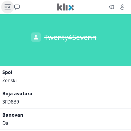
Twenty4Sevenn
Spol
Ženski
Boja avatara
3FD8B9
Banovan
Da