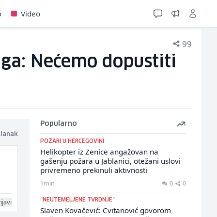
o
Video
99
aga: Nećemo dopustiti
Popularno
članak
POŽARI U HERCEGOVINI
Helikopter iz Zenice angažovan na
gašenju požara u Jablanici, otežani uslovi
privremeno prekinuli aktivnosti
1min
0
0
"NEUTEMELJENE TVRDNJE"
ijavi
Slaven Kovačević: Cvitanović govorom