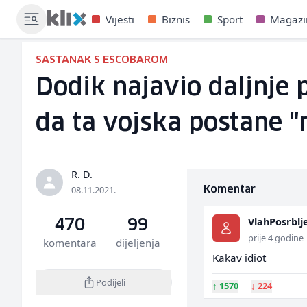
Vijesti
Biznis
Sport
Magazi
SASTANAK S ESCOBAROM
Dodik najavio daljnje 
da ta vojska postane 
R. D.
08.11.2021.
Komentar
VlahPosrblj
470
99
prije 4 godine
komentara
dijeljenja
Kakav idiot
Podijeli
↑
1570
↓
224