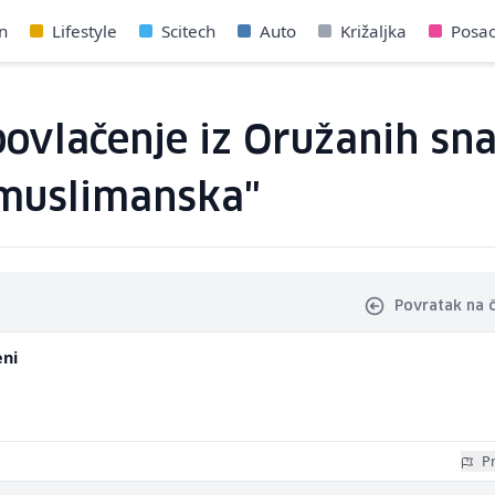
n
Lifestyle
Scitech
Auto
Križaljka
Posa
povlačenje iz Oružanih sn
"muslimanska"
Povratak na 
eni
Pr