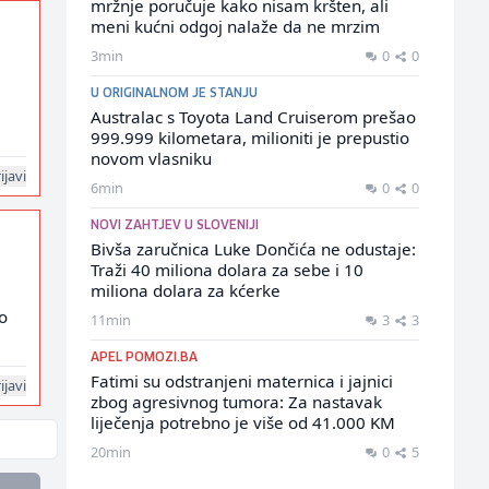
mržnje poručuje kako nisam kršten, ali
meni kućni odgoj nalaže da ne mrzim
3min
0
0
U ORIGINALNOM JE STANJU
Australac s Toyota Land Cruiserom prešao
999.999 kilometara, milioniti je prepustio
novom vlasniku
ijavi
6min
0
0
NOVI ZAHTJEV U SLOVENIJI
Bivša zaručnica Luke Dončića ne odustaje:
Traži 40 miliona dolara za sebe i 10
miliona dolara za kćerke
lo
11min
3
3
APEL POMOZI.BA
Fatimi su odstranjeni maternica i jajnici
ijavi
zbog agresivnog tumora: Za nastavak
liječenja potrebno je više od 41.000 KM
20min
0
5