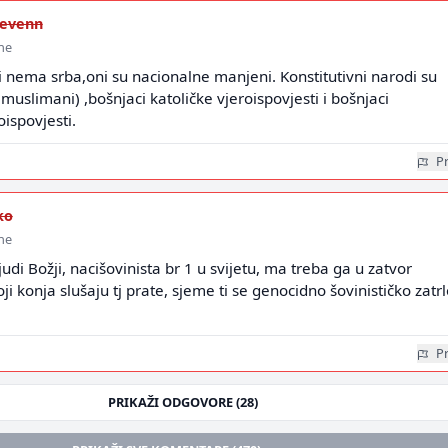
evenn
ine
i nema srba,oni su nacionalne manjeni. Konstitutivni narodi su
i muslimani) ,bošnjaci katoličke vjeroispovjesti i bošnjaci
ispovjesti.
Pr
ko
ine
judi Božji, nacišovinista br 1 u svijetu, ma treba ga u zatvor
ji konja slušaju tj prate, sjeme ti se genocidno šovinističko zatr
Pr
PRIKAŽI ODGOVORE (28)