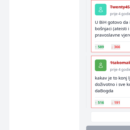
Twenty4S
prije 4 god
U BiH gotovo da 
bošnjaci (ateisti 
pravoslavne vjero
↑
589
↓
366
1takoma
prije 4 god
kakav je to konj l
doživotno i sve ko
daBogda
↑
516
↓
191