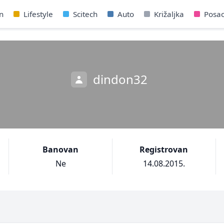
n
Lifestyle
Scitech
Auto
Križaljka
Posa
dindon32
Banovan
Registrovan
Ne
14.08.2015.