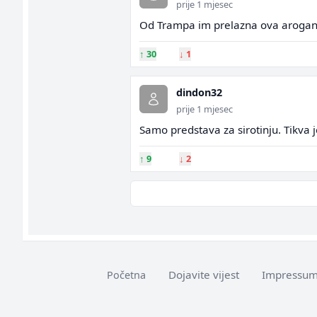
prije 1 mjesec
Od Trampa im prelazna ova aroganc
↑
30
↓
1
dindon32
prije 1 mjesec
Samo predstava za sirotinju. Tikva je
↑
9
↓
2
Dojavite vijest
Impressu
Početna