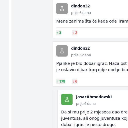
dindon32
prije 6 dana
Mene zanima šta će kada ode Tramp
↑
3
↓
2
dindon32
prije 6 dana
Pjanke je bio dobar igrac. Nazalost
je ostavio dibar trag gdje god je bi
↑
178
↓
6
JasarAhmedovski
prije 6 dana
Da si mu prije 2 mjeseca dao dres
juventusa, ali onog juventusa koj
dobar igrac je nesto drugo.