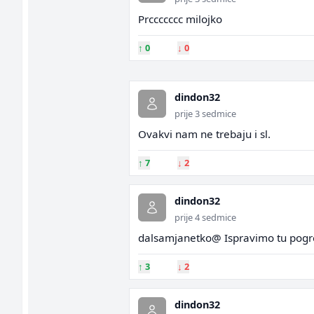
Prccccccc milojko
↑
0
↓
0
dindon32
prije 3 sedmice
Ovakvi nam ne trebaju i sl.
↑
7
↓
2
dindon32
prije 4 sedmice
dalsamjanetko@ Ispravimo tu pogres
↑
3
↓
2
dindon32