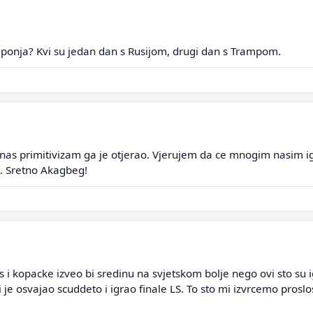
onja? Kvi su jedan dan s Rusijom, drugi dan s Trampom.
 nas primitivizam ga je otjerao. Vjerujem da ce mnogim nasim ig
o. Sretno Akagbeg!
 i kopacke izveo bi sredinu na svjetskom bolje nego ovi sto su i
i je osvajao scuddeto i igrao finale LS. To sto mi izvrcemo proslo