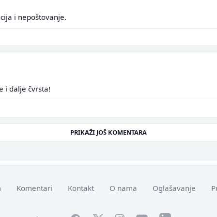
ija i nepoštovanje.
 i dalje čvrsta!
PRIKAŽI JOŠ KOMENTARA
m
Komentari
Kontakt
O nama
Oglašavanje
P