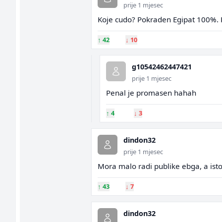
prije 1 mjesec
Koje cudo? Pokraden Egipat 100%. Pen
↑
42
↓
10
g10542462447421
prije 1 mjesec
Penal je promasen hahah
↑
4
↓
3
dindon32
prije 1 mjesec
Mora malo radi publike ebga, a isto
↑
43
↓
7
dindon32