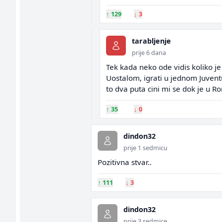
↑
129
↓
3
tarabljenje
prije 6 dana
Tek kada neko ode vidis koliko je 
Uostalom, igrati u jednom Juventusu
to dva puta cini mi se dok je u Ro
↑
35
↓
0
dindon32
prije 1 sedmicu
Pozitivna stvar..
↑
111
↓
3
dindon32
prije 3 sedmice