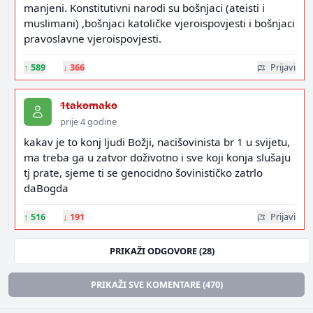
manjeni. Konstitutivni narodi su bošnjaci (ateisti i
muslimani) ,bošnjaci katoličke vjeroispovjesti i bošnjaci
pravoslavne vjeroispovjesti.
↑
589
↓
366
Prijavi
1takomako
prije 4 godine
kakav je to konj ljudi Božji, nacišovinista br 1 u svijetu,
ma treba ga u zatvor doživotno i sve koji konja slušaju
tj prate, sjeme ti se genocidno šovinističko zatrlo
daBogda
↑
516
↓
191
Prijavi
PRIKAŽI ODGOVORE (28)
PRIKAŽI SVE KOMENTARE (470)