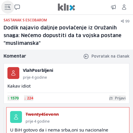
99
SASTANAK S ESCOBAROM
Dodik najavio daljnje povlačenje iz Oružanih
snaga: Nećemo dopustiti da ta vojska postane
"muslimanska"
Komentar
Povratak na članak
VlahPosrbljeni
prije 4 godine
Kakav idiot
↑
1570
↓
224
Prijavi
Twenty4Sevenn
prije 4 godine
U BiH gotovo da i nema srba,oni su nacionalne