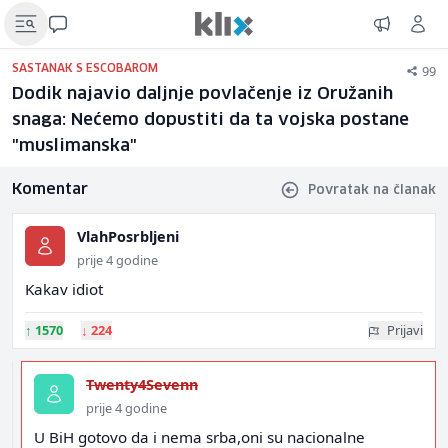
99
SASTANAK S ESCOBAROM
Dodik najavio daljnje povlačenje iz Oružanih
snaga: Nećemo dopustiti da ta vojska postane
"muslimanska"
Komentar
Povratak na članak
VlahPosrbljeni
prije 4 godine
Kakav idiot
↑
1570
↓
224
Prijavi
Twenty4Sevenn
prije 4 godine
U BiH gotovo da i nema srba,oni su nacionalne