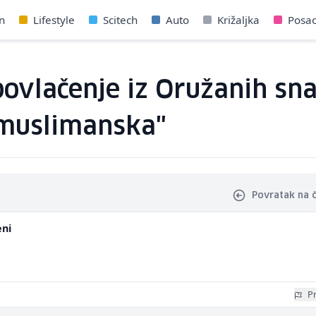
n
Lifestyle
Scitech
Auto
Križaljka
Posa
povlačenje iz Oružanih sn
"muslimanska"
Povratak na 
eni
Pr