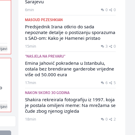
Sarajevu
6min
0
0
MASOUD PEZESHKIAN
Predsjednik Irana otkrio do sada
nepoznate detalje o postizanju sporazuma
s SAD-om: Kako je Hamenei pristao
15min
3
0
ijavi
"NASJELA NA PREVARU"
Emina Jahović pokradena u Istanbulu,
ostala bez brendirane garderobe vrijedne
više od 50.000 eura
17min
6
5
lo
NAKON SKORO 30 GODINA
Shakira rekreirala fotografiju iz 1997. koja
je postala omiljeni meme: Na mrežama se
ijavi
čude zbog njenog izgleda
18min
0
2