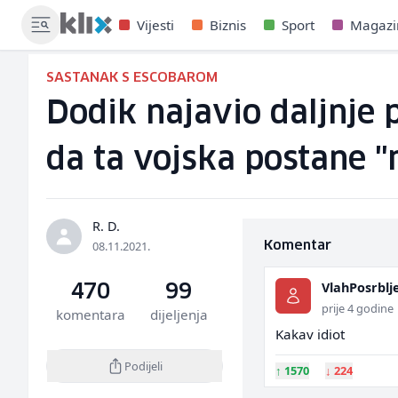
Vijesti
Biznis
Sport
Magazi
SASTANAK S ESCOBAROM
Dodik najavio daljnje 
da ta vojska postane 
R. D.
08.11.2021.
Komentar
VlahPosrblj
470
99
prije 4 godine
komentara
dijeljenja
Kakav idiot
Podijeli
↑
1570
↓
224