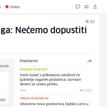
o
Video
99
aga: Nećemo dopustiti
Popularno
članak
ISPROBAJTE RECEPT
Voćni kolač s piškotama oduševit će
ljubitelje laganih poslastica: Izvrstan
desert za svaku priliku
3min
0
0
ZMAJA OD BOSNE 60
ijavi
Otvorena nova poslovnica Optike Loris u