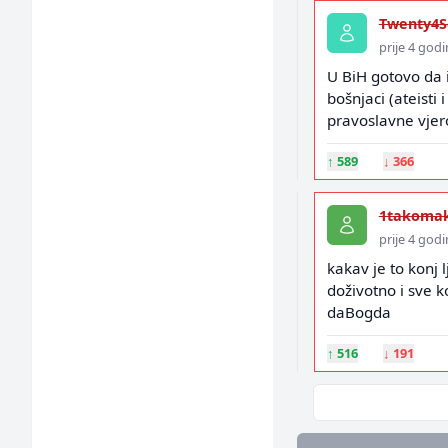
Twenty4S
prije 4 god
U BiH gotovo da 
bošnjaci (ateisti 
pravoslavne vjero
↑
589
↓
366
1takoma
prije 4 god
kakav je to konj l
doživotno i sve ko
daBogda
↑
516
↓
191