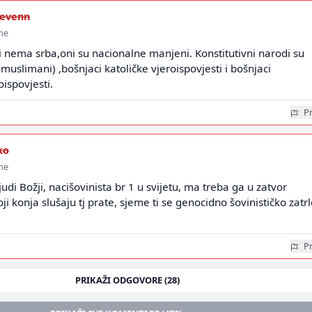
evenn
ine
i nema srba,oni su nacionalne manjeni. Konstitutivni narodi su
i muslimani) ,bošnjaci katoličke vjeroispovjesti i bošnjaci
ispovjesti.
Pr
ko
ine
judi Božji, nacišovinista br 1 u svijetu, ma treba ga u zatvor
ji konja slušaju tj prate, sjeme ti se genocidno šovinističko zatr
Pr
PRIKAŽI ODGOVORE (28)