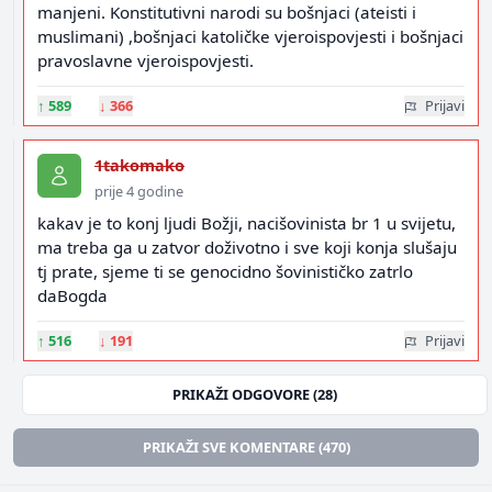
manjeni. Konstitutivni narodi su bošnjaci (ateisti i
muslimani) ,bošnjaci katoličke vjeroispovjesti i bošnjaci
pravoslavne vjeroispovjesti.
↑
589
↓
366
Prijavi
1takomako
prije 4 godine
kakav je to konj ljudi Božji, nacišovinista br 1 u svijetu,
ma treba ga u zatvor doživotno i sve koji konja slušaju
tj prate, sjeme ti se genocidno šovinističko zatrlo
daBogda
↑
516
↓
191
Prijavi
PRIKAŽI ODGOVORE (28)
PRIKAŽI SVE KOMENTARE (470)