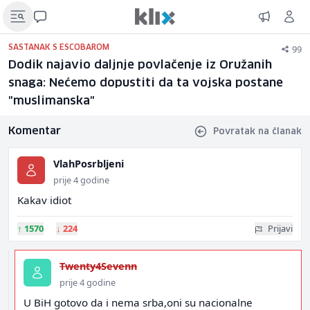
99
SASTANAK S ESCOBAROM
Dodik najavio daljnje povlačenje iz Oružanih
snaga: Nećemo dopustiti da ta vojska postane
"muslimanska"
Komentar
Povratak na članak
VlahPosrbljeni
prije 4 godine
Kakav idiot
↑
1570
↓
224
Prijavi
Twenty4Sevenn
prije 4 godine
U BiH gotovo da i nema srba,oni su nacionalne