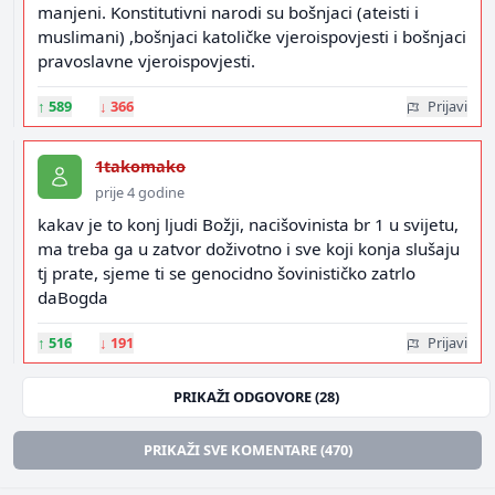
manjeni. Konstitutivni narodi su bošnjaci (ateisti i
muslimani) ,bošnjaci katoličke vjeroispovjesti i bošnjaci
pravoslavne vjeroispovjesti.
↑
589
↓
366
Prijavi
1takomako
prije 4 godine
kakav je to konj ljudi Božji, nacišovinista br 1 u svijetu,
ma treba ga u zatvor doživotno i sve koji konja slušaju
tj prate, sjeme ti se genocidno šovinističko zatrlo
daBogda
↑
516
↓
191
Prijavi
PRIKAŽI ODGOVORE (28)
PRIKAŽI SVE KOMENTARE (470)