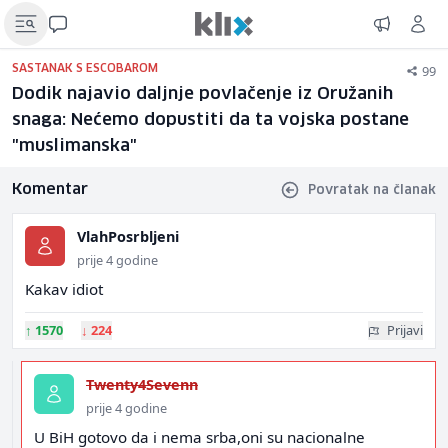
99
SASTANAK S ESCOBAROM
Dodik najavio daljnje povlačenje iz Oružanih
snaga: Nećemo dopustiti da ta vojska postane
"muslimanska"
Komentar
Povratak na članak
VlahPosrbljeni
prije 4 godine
Kakav idiot
↑
1570
↓
224
Prijavi
Twenty4Sevenn
prije 4 godine
U BiH gotovo da i nema srba,oni su nacionalne