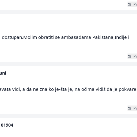
Pr
ije dostupan.Molim obratiti se ambasadama Pakistana,Indije i
Pr
uni
vata vidi, a da ne zna ko je-šta je, na očima vidiš da je pokvare
Pr
101904