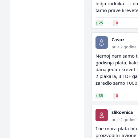
ledja radnika.... i d
tamo prave krevetw 
↑
25
↓
0
Cavaz
prije 2 godine
Nemoj nam samo ti 
godisnja plata, kak
dana jedan krevet n
2 plakara, 3 TDF gar
zaradio samo 1000 
↑
35
↓
0
slikovnica
prije 2 godine
I ne mora plata bi
proizvodili i avion