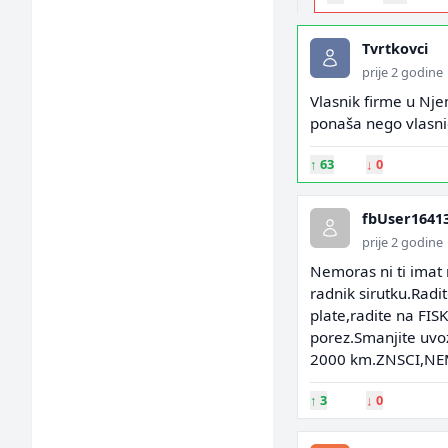
Tvrtkovci
prije 2 godine
Vlasnik firme u Nje
ponaša nego vlasnic
↑
63
↓
0
fbUser1641
prije 2 godine
Nemoras ni ti imat 
radnik sirutku.Radi
plate,radite na FISK
porez.Smanjite uvoz
2000 km.ZNSCI,NE
↑
3
↓
0