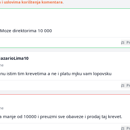
a i uslovima korištenja komentara
.
. Moze direktorima 10 000
Pr
azarioLima10
ine
enu istim tim krevetima a ne i platu mjku vam lopovsku
Pr
ine
za manje od 10000 i preuzmi sve obaveze i prodaj taj krevet.
Pr