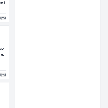
to i
ijavi
sec
re,
ijavi