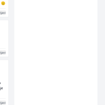
u 🫡
ijavi
ijavi
o
je
ijavi