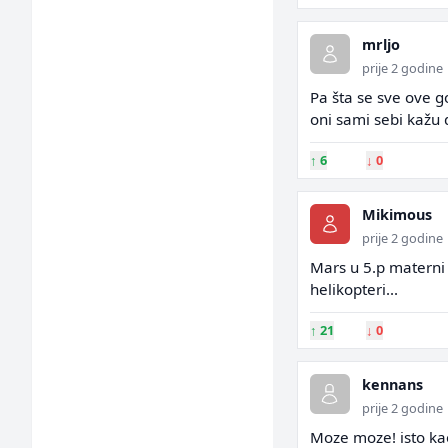
mrljo
prije 2 godine
Pa šta se sve ove g
oni sami sebi kažu 
↑
6
↓
0
Mikimous
prije 2 godine
Mars u 5.p materni
helikopteri...
↑
21
↓
0
kennans
prije 2 godine
Moze moze! isto kao