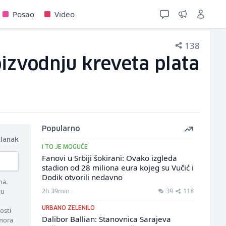
Posao
Video
138
izvodnju kreveta plata
Popularno
članak
I TO JE MOGUĆE
Fanovi u Srbiji šokirani: Ovako izgleda
stadion od 28 miliona eura kojeg su Vučić i
Dodik otvorili nedavno
ma.
2h 39min
39
118
ju
URBANO ZELENILO
osti
Dalibor Ballian: Stanovnica Sarajeva
 mora