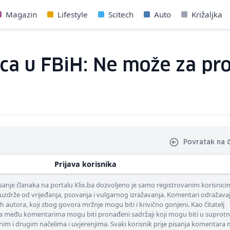
Magazin
Lifestyle
Scitech
Auto
Križaljka
ca u FBiH: Ne može za pro
Povratak na 
Prijava korisnika
nje članaka na portalu Klix.ba dozvoljeno je samo registrovanim korisnici
uzdrže od vrijeđanja, psovanja i vulgarnog izražavanja. Komentari odražava
ih autora, koji zbog govora mržnje mogu biti i krivično gonjeni. Kao čitatelj
 među komentarima mogu biti pronađeni sadržaji koji mogu biti u suprotn
nim i drugim načelima i uvjerenjima. Svaki korisnik prije pisanja komentara