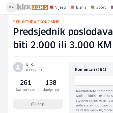
Vijesti
Biznis
Sport
STRUKTURA EKONOMIJE
Predsjednik poslodava
biti 2.000 ili 3.000 KM
B. R.
03.11.2023.
Komentari (261)
261
138
komentara
dijeljenja
NAPOMENA:
Komentarisa
Molimo korisnike da se s
stavove isključivo njihov
Podijeli
prihvatate mogućnost da
sa vašim vjerskim, moral