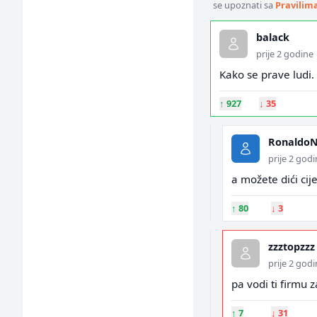
se upoznati sa
Pravilim
balack
prije 2 godine
Kako se prave ludi
↑
927
↓
35
RonaldoN
prije 2 god
a možete dići cij
↑
80
↓
3
zzztopzzz
prije 2 god
pa vodi ti firmu 
↑
7
↓
31