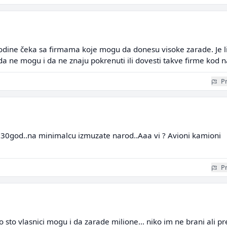
odine čeka sa firmama koje mogu da donesu visoke zarade. Je li
da ne mogu i da ne znaju pokrenuti ili dovesti takve firme kod n
Pr
 30god..na minimalcu izmuzate narod..Aaa vi ? Avioni kamioni
Pr
 sto vlasnici mogu i da zarade milione... niko im ne brani ali p