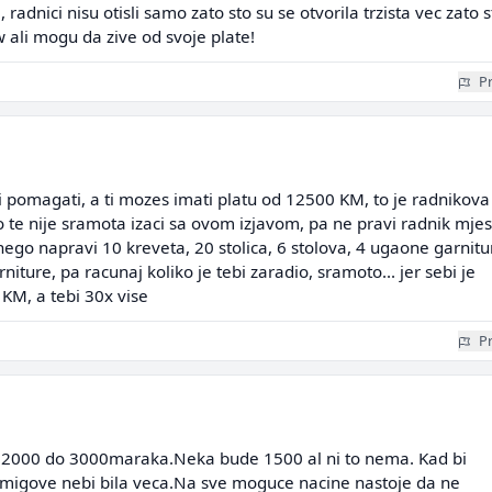
a, radnici nisu otisli samo zato sto su se otvorila trzista vec zato s
ali mogu da zive od svoje plate!
Pr
pomagati, a ti mozes imati platu od 12500 KM, to je radnikova
o te nije sramota izaci sa ovom izjavom, pa ne pravi radnik mje
ego napravi 10 kreveta, 20 stolica, 6 stolova, 4 ugaone garnitu
niture, pa racunaj koliko je tebi zaradio, sramoto... jer sebi je
KM, a tebi 30x vise
Pr
ti 2000 do 3000maraka.Neka bude 1500 al ni to nema. Kad bi
e migove nebi bila veca.Na sve moguce nacine nastoje da ne