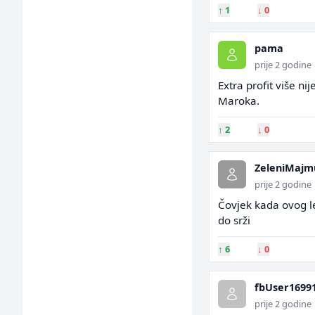
↑
1
↓
0
pama
prije 2 godine
Extra profit više n
Maroka.
↑
2
↓
0
ZeleniMajm
prije 2 godine
Čovjek kada ovog le
do srži
↑
6
↓
0
fbUser1699
prije 2 godine