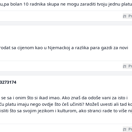
atu,pa bolan 10 radnika skupa ne mogu zaraditi tvoju jednu plat
Pr
odat sa cijenom kao u Njemackoj a razlika para gazdi za novi
Pr
3273174
se sa i onim što si ikad imao. Ako znaš da odoše vani za isto i
ću platu imaju nego ovdje što ćeš učiniti? Možeš uvesti ali tad k
iti što sa svojim jezikom i kulturom, ako stranci rade to više ni
Pr