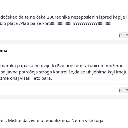
 dočekao da te ne čeka 200radnika nezaposlenih ispred kapije i
 plaća .Plati pa se klati!!!!!!!!!!!!!!!!!!!!????????????!!!!!!!!!!!!!
Pr
loma
 maraka papak,a ne dvije,tri.Evo prostom računicom možemo
da se javna potrošnja strogo kontroliše,da se uhljebima koji imaju
me onaj višak i eto para.
Pr
... Mislite da živite u feudalizmu... Nema više toga