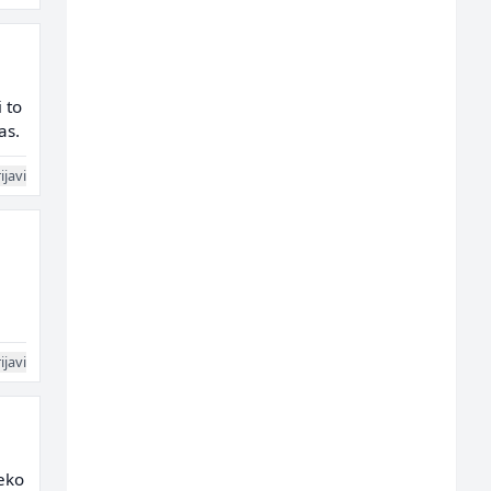
 to
as.
ijavi
ijavi
reko