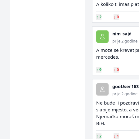
A koliko ti imas pl
↑
2
↓
0
nim_sajd
prije 2 godine
A moze se krevet pr
mercedes.
↑
9
↓
0
gooUser163
prije 2 godine
Ne bude li pozdravi 
slabije mjesto, a ve
Njemačka moraš misl
BiH.
↑
2
↓
1