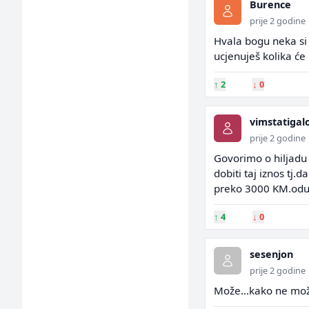
Burence
prije 2 godine
Hvala bogu neka si
ucjenuješ kolika će biti
↑
2
↓
0
vimstatiga
prije 2 godine
Govorimo o hiljadu
dobiti taj iznos tj.
preko 3000 KM.oduz
↑
4
↓
0
sesenjon
prije 2 godine
Može...kako ne može