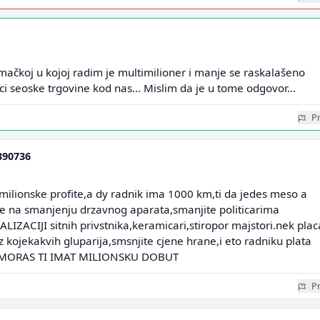
mačkoj u kojoj radim je multimilioner i manje se raskalašeno
i seoske trgovine kod nas... Mislim da je u tome odgovor...
Pr
390736
milionske profite,a dy radnik ima 1000 km,ti da jedes meso a
te na smanjenju drzavnog aparata,smanjite politicarima
ALIZACIJI sitnih privstnika,keramicari,stiropor majstori.nek plac
 kojekakvih gluparija,smsnjite cjene hrane,i eto radniku plata
MORAS TI IMAT MILIONSKU DOBUT
Pr