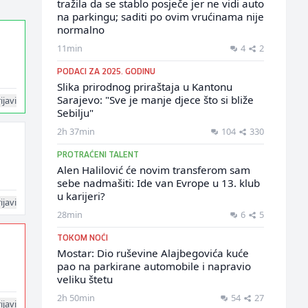
tražila da se stablo posječe jer ne vidi auto
na parkingu; saditi po ovim vrućinama nije
normalno
11min
4
2
PODACI ZA 2025. GODINU
Slika prirodnog priraštaja u Kantonu
Sarajevo: "Sve je manje djece što si bliže
ijavi
Sebilju"
2h 37min
104
330
PROTRAĆENI TALENT
Alen Halilović će novim transferom sam
sebe nadmašiti: Ide van Evrope u 13. klub
u karijeri?
ijavi
28min
6
5
TOKOM NOĆI
Mostar: Dio ruševine Alajbegovića kuće
pao na parkirane automobile i napravio
veliku štetu
2h 50min
54
27
ijavi