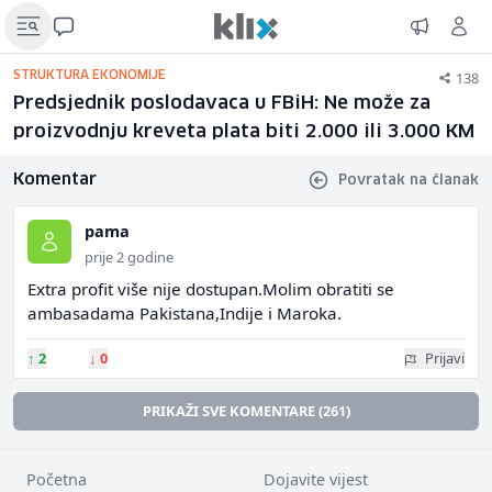
138
STRUKTURA EKONOMIJE
Predsjednik poslodavaca u FBiH: Ne može za
proizvodnju kreveta plata biti 2.000 ili 3.000 KM
Komentar
Povratak na članak
pama
prije 2 godine
Extra profit više nije dostupan.Molim obratiti se
ambasadama Pakistana,Indije i Maroka.
↑
2
↓
0
Prijavi
PRIKAŽI SVE KOMENTARE (261)
Početna
Dojavite vijest