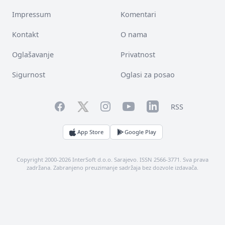
Impressum
Komentari
Kontakt
O nama
Oglašavanje
Privatnost
Sigurnost
Oglasi za posao
Facebook
YouTube
LinkedIn
Twitter
Instagram
RSS
App Store
Google Play
Copyright 2000-2026 InterSoft d.o.o. Sarajevo. ISSN 2566-3771. Sva prava
zadržana. Zabranjeno preuzimanje sadržaja bez dozvole izdavača.