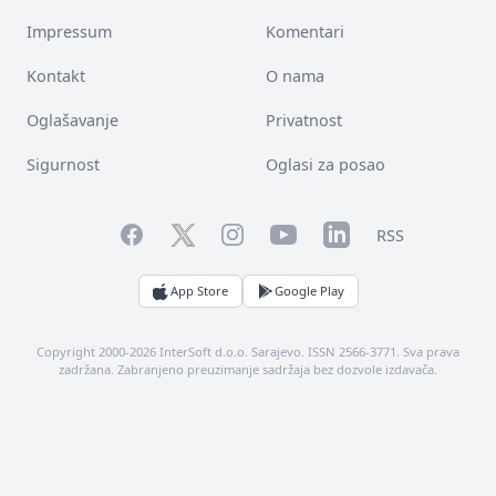
Impressum
Komentari
Kontakt
O nama
Oglašavanje
Privatnost
Sigurnost
Oglasi za posao
Facebook
YouTube
LinkedIn
Twitter
Instagram
RSS
App Store
Google Play
Copyright 2000-2026 InterSoft d.o.o. Sarajevo. ISSN 2566-3771. Sva prava
zadržana. Zabranjeno preuzimanje sadržaja bez dozvole izdavača.