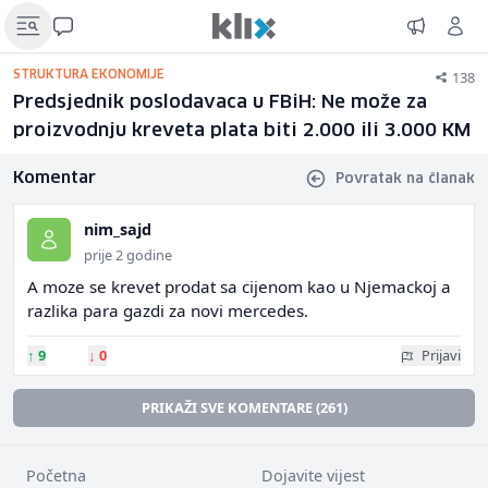
138
STRUKTURA EKONOMIJE
Predsjednik poslodavaca u FBiH: Ne može za
proizvodnju kreveta plata biti 2.000 ili 3.000 KM
Komentar
Povratak na članak
nim_sajd
prije 2 godine
A moze se krevet prodat sa cijenom kao u Njemackoj a
razlika para gazdi za novi mercedes.
↑
9
↓
0
Prijavi
PRIKAŽI SVE KOMENTARE (261)
Početna
Dojavite vijest