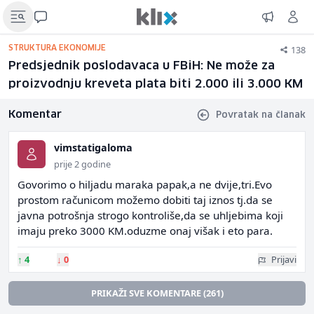
138
STRUKTURA EKONOMIJE
Predsjednik poslodavaca u FBiH: Ne može za
proizvodnju kreveta plata biti 2.000 ili 3.000 KM
Komentar
Povratak na članak
vimstatigaloma
prije 2 godine
Govorimo o hiljadu maraka papak,a ne dvije,tri.Evo
prostom računicom možemo dobiti taj iznos tj.da se
javna potrošnja strogo kontroliše,da se uhljebima koji
imaju preko 3000 KM.oduzme onaj višak i eto para.
↑
4
↓
0
Prijavi
PRIKAŽI SVE KOMENTARE (261)