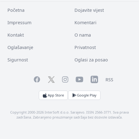
Početna
Dojavite vijest
Impressum
Komentari
Kontakt
O nama
Oglašavanje
Privatnost
Sigurnost
Oglasi za posao
Facebook
YouTube
LinkedIn
Twitter
Instagram
RSS
App Store
Google Play
Copyright 2000-2026 InterSoft d.o.o. Sarajevo. ISSN 2566-3771. Sva prava
zadržana. Zabranjeno preuzimanje sadržaja bez dozvole izdavača.