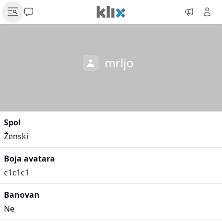
mrljo
Spol
Ženski
Boja avatara
c1c1c1
Banovan
Ne