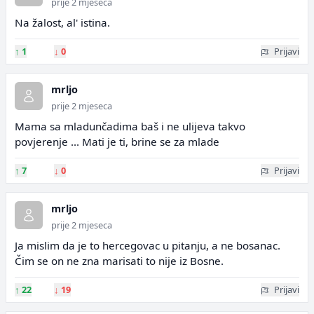
prije 2 mjeseca
Na žalost, al' istina.
↑
1
↓
0
Prijavi
mrljo
prije 2 mjeseca
Mama sa mladunčadima baš i ne ulijeva takvo
povjerenje ... Mati je ti, brine se za mlade
↑
7
↓
0
Prijavi
mrljo
prije 2 mjeseca
Ja mislim da je to hercegovac u pitanju, a ne bosanac.
Čim se on ne zna marisati to nije iz Bosne.
↑
22
↓
19
Prijavi