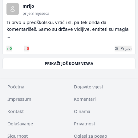
mrljo
prije 3 mjeseca
Ti prvo u predškolsku, vrtić i sl. pa tek onda da
komentarišeš. Samo su države vidljive, entiteti su magla
...
↑
0
↓
0
Prijavi
PRIKAŽI JOŠ KOMENTARA
Početna
Dojavite vijest
Impressum
Komentari
Kontakt
O nama
Oglašavanje
Privatnost
Sigurnost
Oglasi za posao