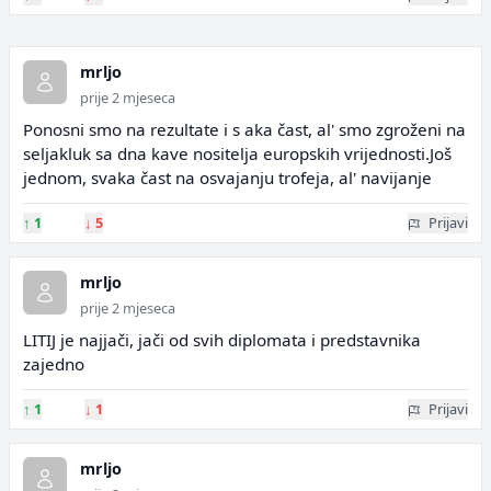
mrljo
prije 2 mjeseca
Ponosni smo na rezultate i s aka čast, al' smo zgroženi na
seljakluk sa dna kave nositelja europskih vrijednosti.Još
jednom, svaka čast na osvajanju trofeja, al' navijanje
↑
1
↓
5
Prijavi
mrljo
prije 2 mjeseca
LITIJ je najjači, jači od svih diplomata i predstavnika
zajedno
↑
1
↓
1
Prijavi
mrljo