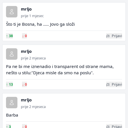
mrljo
prije 1 mjesec
Što ti je Bosna, ha ..... Jovo ga složi
↑
38
↓
0
Prijavi
mrljo
prije 2 mjeseca
Pa ne bi me iznenadio i transparent od strane mama,
nešto u stilu:"Djeca misle da smo na poslu".
↑
13
↓
0
Prijavi
mrljo
prije 2 mjeseca
Barba
↑
3
↓
0
Prijavi