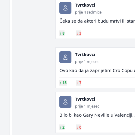
Tvrtkovci
prije 4 sedmice
Čeka se da akteri budu mrtvi ili stari 
↑
8
↓
3
Tvrtkovci
prije 1 mjesec
Ovo kao da ja zaprijetim Cro Copu d
↑
15
↓
7
Tvrtkovci
prije 1 mjesec
Bilo bi kao Gary Neville u Valenciji..
↑
2
↓
0