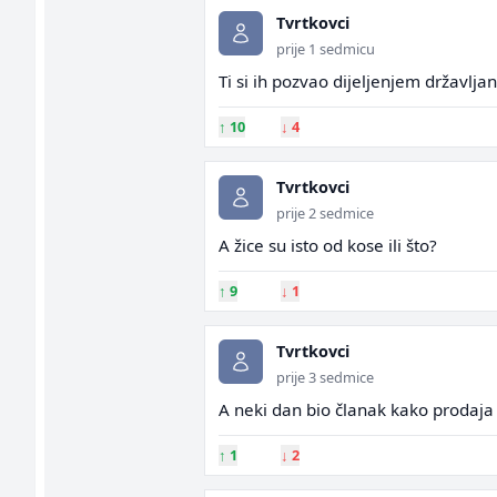
Tvrtkovci
prije 1 sedmicu
Ti si ih pozvao dijeljenjem državlja
↑
10
↓
4
Tvrtkovci
prije 2 sedmice
A žice su isto od kose ili što?
↑
9
↓
1
Tvrtkovci
prije 3 sedmice
A neki dan bio članak kako prodaja
↑
1
↓
2