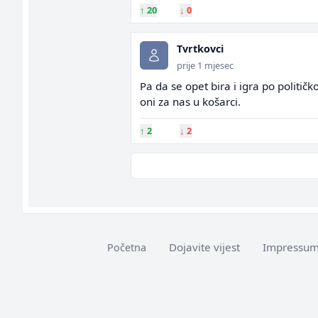
↑
20
↓
0
Tvrtkovci
prije 1 mjesec
Pa da se opet bira i igra po političk
oni za nas u košarci.
↑
2
↓
2
Dojavite vijest
Impressu
Početna