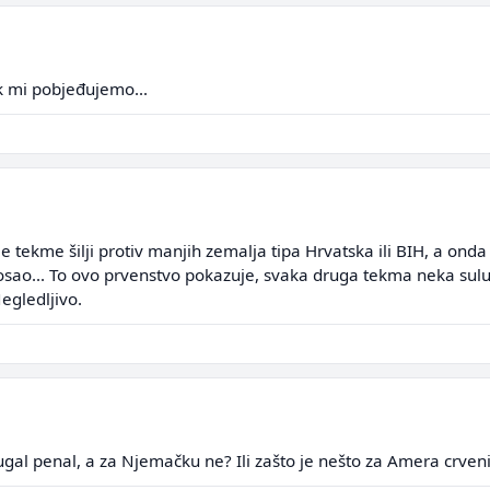
k mi pobjeđujemo...
le tekme šilji protiv manjih zemalja tipa Hrvatska ili BIH, a on
osao... To ovo prvenstvo pokazuje, svaka druga tekma neka sulu
egledljivo.
ugal penal, a za Njemačku ne? Ili zašto je nešto za Amera crveni