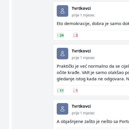
Tvrtkovci
prije 1 mjesec
Eto demokracije, dobra je samo do
↑
24
↓
2
Tvrtkovci
prije 1 mjesec
Praktički je već normalno da se cije
očite krađe. VAR je samo olakšao p
gledanje istog kada ne odgovara. N
↑
11
↓
1
Tvrtkovci
prije 1 mjesec
A objašnjene zašto je nešto sa Port