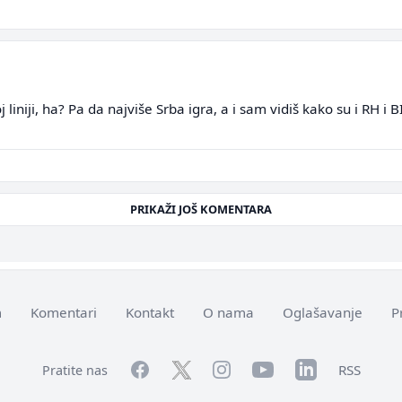
oj liniji, ha? Pa da najviše Srba igra, a i sam vidiš kako su i RH 
PRIKAŽI JOŠ KOMENTARA
m
Komentari
Kontakt
O nama
Oglašavanje
P
Facebook
YouTube
LinkedIn
Twitter
Instagram
RSS
Pratite nas