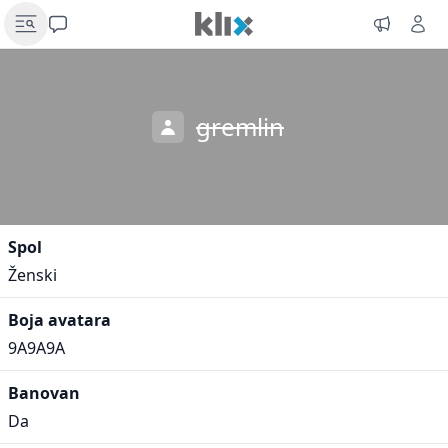
gremlin
Spol
Ženski
Boja avatara
9A9A9A
Banovan
Da