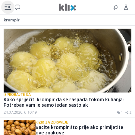
krompir
ISPROBAJTE GA
Kako spriječiti krompir da se raspada tokom kuhanja:
Potreban vam je samo jedan sastojak
24.07.2026. u 10:49
1
2
RIZIK ZA ZDRAVLJE
Bacite krompir što prije ako primijetite
ove znakove