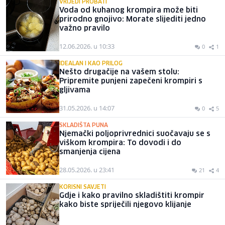
VRIJEDI PROBATI
Voda od kuhanog krompira može biti
prirodno gnojivo: Morate slijediti jedno
važno pravilo
12.06.2026. u 10:33
0
1
IDEALAN I KAO PRILOG
Nešto drugačije na vašem stolu:
Pripremite punjeni zapečeni krompiri s
gljivama
31.05.2026. u 14:07
0
5
SKLADIŠTA PUNA
Njemački poljoprivrednici suočavaju se s
viškom krompira: To dovodi i do
smanjenja cijena
28.05.2026. u 23:41
21
4
KORISNI SAVJETI
Gdje i kako pravilno skladištiti krompir
kako biste spriječili njegovo klijanje