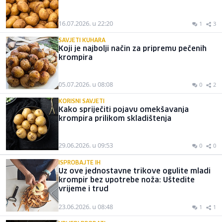
16.07.2026. u 22:20
1
3
SAVJETI KUHARA
Koji je najbolji način za pripremu pečenih
krompira
05.07.2026. u 08:08
0
2
KORISNI SAVJETI
Kako spriječiti pojavu omekšavanja
krompira prilikom skladištenja
29.06.2026. u 09:53
0
0
ISPROBAJTE IH
Uz ove jednostavne trikove ogulite mladi
krompir bez upotrebe noža: Uštedite
vrijeme i trud
23.06.2026. u 08:48
1
1