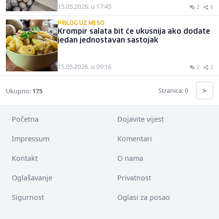
15.05.2026. u 17:45
2
6
PRILOG UZ MESO
Krompir salata bit će ukusnija ako dodate
jedan jednostavan sastojak
15.05.2026. u 09:16
2
2
>
Stranica: 0
Ukupno:
175
Početna
Dojavite vijest
Impressum
Komentari
Kontakt
O nama
Oglašavanje
Privatnost
Sigurnost
Oglasi za posao