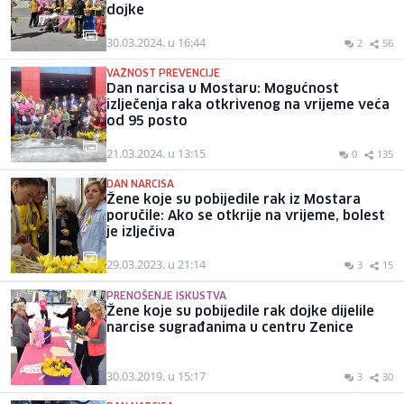
dojke
30.03.2024. u 16:44
2
56
VAŽNOST PREVENCIJE
Dan narcisa u Mostaru: Mogućnost
izlječenja raka otkrivenog na vrijeme veća
od 95 posto
21.03.2024. u 13:15
0
135
DAN NARCISA
Žene koje su pobijedile rak iz Mostara
poručile: Ako se otkrije na vrijeme, bolest
je izlječiva
29.03.2023. u 21:14
3
15
PRENOŠENJE ISKUSTVA
Žene koje su pobijedile rak dojke dijelile
narcise sugrađanima u centru Zenice
30.03.2019. u 15:17
3
30