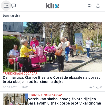
Dan narcisa
TRADICIONALNI DOGAĐAJ
Dan narcisa: Članice Bisera u Goraždu ukazale na porast
broja oboljelih od karcinoma dojke
30.03.2024. u 19:02
0
96
UDRUŽENJE "RENESANSA"
Narcis kao simbol novog života dijeljen
Sarajevom u znak borbe protiv karcinoma