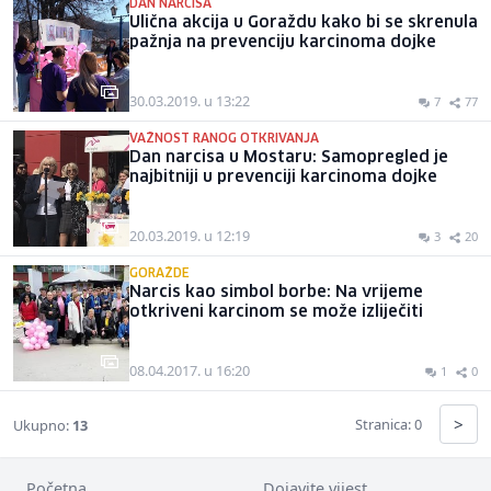
DAN NARCISA
Ulična akcija u Goraždu kako bi se skrenula
pažnja na prevenciju karcinoma dojke
30.03.2019. u 13:22
7
77
VAŽNOST RANOG OTKRIVANJA
Dan narcisa u Mostaru: Samopregled je
najbitniji u prevenciji karcinoma dojke
20.03.2019. u 12:19
3
20
GORAŽDE
Narcis kao simbol borbe: Na vrijeme
otkriveni karcinom se može izliječiti
08.04.2017. u 16:20
1
0
>
Stranica: 0
Ukupno:
13
Početna
Dojavite vijest